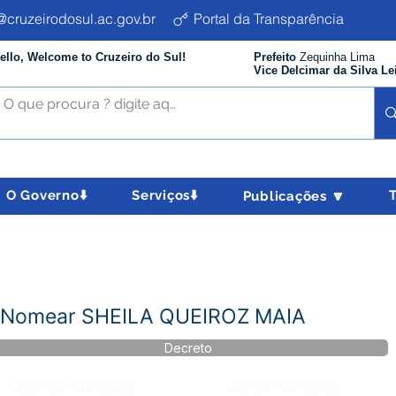
cruzeirodosul.ac.gov.br
Portal da Transparência
ello, Welcome to Cruzeiro do Sul!
Prefeito
Zequinha Lima
Vice Delcimar da Silva Le
O Governo⬇️
Serviços⬇️
Publicações 🔽
- Nomear SHEILA QUEIROZ MAIA
Decreto
Página da Publicação:
Data da Publicação: