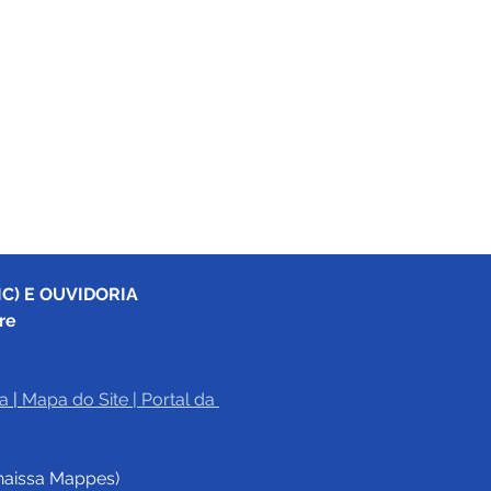
C) E OUVIDORIA
re
a
|
Mapa do Site
 | 
Portal da 
haissa Mappes)