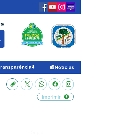
ite
Transparência⬇️
📰Notícias
Imprimir
Órgão: