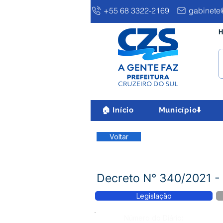
+55 68 3322-2169
gabinete@
H
🏠 Início
Município⬇️
Voltar
Decreto N° 340/2021 
Legislação
Número do Diário: