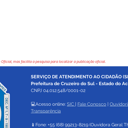
 Oficial, mas facilita a pesquisa para localizar a publicação oficial.
SERVIÇO DE ATENDIMENTO AO CIDADÃO (SI
Prefeitura de Cruzeiro do Sul - Estado do Ac
CNPJ 04.012.548/0001-02
💻Acesso online: 
SIC 
| 
Fale Conosco
 | 
Ouvidori
Transparência
📱Fone: +55 (68) 
99213-8219
 (Ouvidora Geral 
T