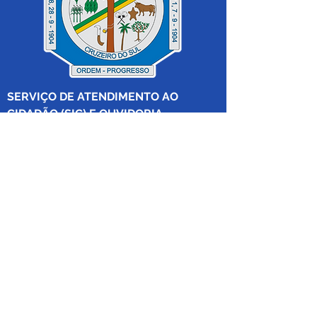
SERVIÇO DE ATENDIMENTO AO 
CIDADÃO (SIC) E OUVIDORIA
Prefeitura de Cruzeiro do Sul - Estado 
do Acre
CNPJ 04.012.548/0001-02
💻Acesso online: 
SIC 
| 
Fale Conosco
 | 
Ouvidoria
|
Mapa do Site
 | 
Portal da 
Transparência
📱Fone: +55 (68) 
99213-8219
 (Ouvidora 
Geral 
Thaissa Mappes)
🏢 Rua Madre Adelgundes Becker nº 