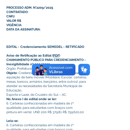
PROCESSO ADM. N°2209/2025
CONTRATADO:
CNPJ:
VALOR
R$
VIGÊNCIA:
DATA DA ASSINATURA:
EDITAL - Credenciamento SEMEDEL - RETIFICADO
Aviso de Retificação ao Edital
(
PDF
)
CHAMAMENTO PÚBLICO PARA CREDENCIAMENTO -
Inexigibilidade nº 003/2025
Órgão: Prefeitura Municipal de Cruzeiro do Sul
Objeto:
Credenciamento de pessoas jurídicas para
aquisição de bens móveis (Mobiliário Escolar: carteiras,
mesas, bancos, armários, berçários, entre outros), para
atender as necessidades da Secretaria Municipal de
Educação,
Esporte e Lazer, de Cruzeiro do Sul – AC.
No Anexo I do edital onde se ler:
6. Carteiras confeccionadas em madeira de 1ª
qualidade, para estudantes com braços com
pintura em verniz. UND 200 R$ 379,81 R$ 759.620,00
Leia-se:
6. Carteiras confeccionadas em madeira de 1ª
qualidade, para estudantes com braços com