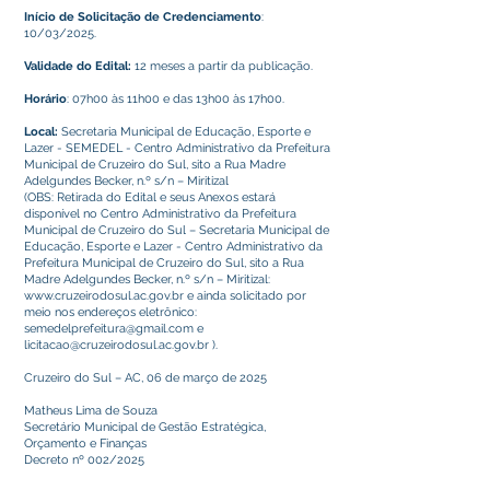
Início de Solicitação de Credenciamento
:
10/03/2025.
Validade do Edital:
12 meses a partir da publicação.
Horário
: 07h00 às 11h00 e das 13h00 às 17h00.
Local:
Secretaria Municipal de Educação, Esporte e
Lazer - SEMEDEL - Centro Administrativo da Prefeitura
Municipal de Cruzeiro do Sul, sito a Rua Madre
Adelgundes Becker, n.º s/n – Miritizal
(OBS: Retirada do Edital e seus Anexos estará
disponível no Centro Administrativo da Prefeitura
Municipal de Cruzeiro do Sul – Secretaria Municipal de
Educação, Esporte e Lazer - Centro Administrativo da
Prefeitura Municipal de Cruzeiro do Sul, sito a Rua
Madre Adelgundes Becker, n.º s/n – Miritizal:
www.cruzeirodosul.ac.gov.br
e ainda solicitado por
meio nos endereços eletrônico:
semedelprefeitura@gmail.com
e
licitacao@cruzeirodosul.ac.gov.br
).
Cruzeiro do Sul – AC, 06 de março de 2025
Matheus Lima de Souza
Secretário Municipal de Gestão Estratégica,
Orçamento e Finanças
Decreto nº 002/2025