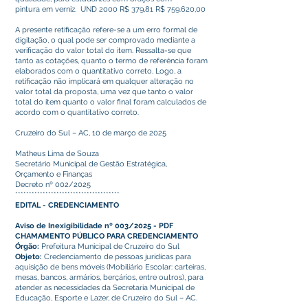
pintura em verniz. UND 2000 R$ 379,81 R$ 759.620,00
A presente retificação refere-se a um erro formal de
digitação, o qual pode ser comprovado mediante a
verificação do valor total do item. Ressalta-se que
tanto as cotações, quanto o termo de referência foram
elaborados com o quantitativo correto. Logo, a
retificação não implicará em qualquer alteração no
valor total da proposta, uma vez que tanto o valor
total do item quanto o valor final foram calculados de
acordo com o quantitativo correto.
Cruzeiro do Sul – AC, 10 de março de 2025
Matheus Lima de Souza
Secretário Municipal de Gestão Estratégica,
Orçamento e Finanças
Decreto nº 002/2025
**************************************
EDITAL - CREDENCIAMENTO
Aviso de Inexigibilidade nº 003/2025 -
PDF
CHAMAMENTO PÚBLICO PARA CREDENCIAMENTO
Órgão:
Prefeitura Municipal de Cruzeiro do Sul
Objeto:
Credenciamento de pessoas jurídicas para
aquisição de bens móveis (Mobiliário Escolar: carteiras,
mesas, bancos, armários, berçários, entre outros), para
atender as necessidades da Secretaria Municipal de
Educação, Esporte e Lazer, de Cruzeiro do Sul – AC.