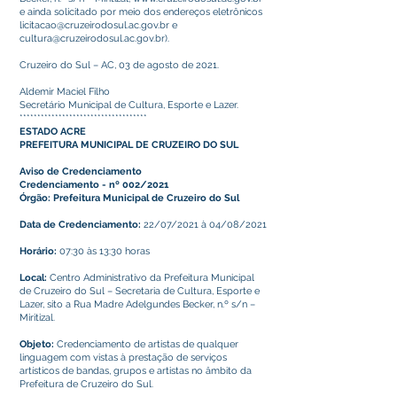
e ainda solicitado por meio dos endereços eletrônicos
licitacao@cruzeirodosul.ac.gov.br e
cultura@cruzeirodosul.ac.gov.br).
Cruzeiro do Sul – AC, 03 de agosto de 2021.
Aldemir Maciel Filho
Secretário Municipal de Cultura, Esporte e Lazer.
************************************
ESTADO ACRE
PREFEITURA MUNICIPAL DE CRUZEIRO DO SUL
Aviso de Credenciamento
Credenciamento - nº 002/2021
Órgão: Prefeitura Municipal de Cruzeiro do Sul
Data de Credenciamento:
22/07/2021 à 04/08/2021
Horário:
07:30 às 13:30 horas
Local:
Centro Administrativo da Prefeitura Municipal
de Cruzeiro do Sul – Secretaria de Cultura, Esporte e
Lazer, sito a Rua Madre Adelgundes Becker, n.º s/n –
Miritizal.
Objeto:
Credenciamento de artistas de qualquer
linguagem com vistas à prestação de serviços
artísticos de bandas, grupos e artistas no âmbito da
Prefeitura de Cruzeiro do Sul.