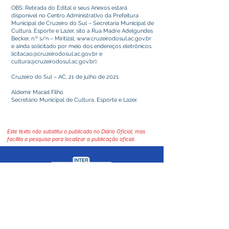
OBS: Retirada do Edital e seus Anexos estará
disponível no Centro Administrativo da Prefeitura
Municipal de Cruzeiro do Sul – Secretaria Municipal de
Cultura, Esporte e Lazer, sito a Rua Madre Adelgundes
Becker, n.º s/n – Miritizal;
www.cruzeirodosul.ac.gov.br
e ainda solicitado por meio dos endereços eletrônicos
licitacao@cruzeirodosul.ac.gov.br
e
cultura@cruzeirodosul.ac.gov.br
).
Cruzeiro do Sul – AC, 21 de julho de 2021.
Aldemir Maciel Filho
Secretário Municipal de Cultura, Esporte e Lazer.
Este texto não substitui o publicado no Diário Oficial, mas
facilita a pesquisa para localizar a publicação oficial.