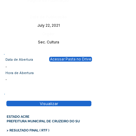
Página da Publicação:
Data da Publicação:
July 22, 2021
Órgão:
Sec. Cultura
Acessar Pasta no Drive
Data de Abertura
-
Hora de Abertura
-
Visualizar
ESTADO ACRE
PREFEITURA MUNICIPAL DE CRUZEIRO DO SU
>
RESULTADO FINAL
(
RTF
)