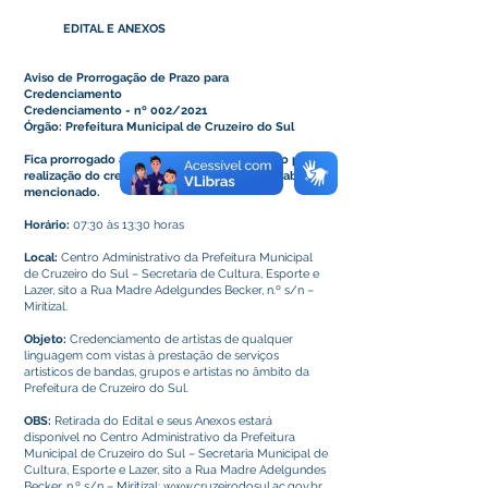
EDITAL E ANEXOS
Aviso de Prorrogação de Prazo para
Credenciamento
Credenciamento - nº 002/2021
Órgão: Prefeitura Municipal de Cruzeiro do Sul
Fica prorrogado até o dia 31/08/2021 o prazo para
realização do credenciamento para o objeto abaixo
mencionado.
Horário:
07:30 às 13:30 horas
Local:
Centro Administrativo da Prefeitura Municipal
de Cruzeiro do Sul – Secretaria de Cultura, Esporte e
Lazer, sito a Rua Madre Adelgundes Becker, n.º s/n –
Miritizal.
Objeto:
Credenciamento de artistas de qualquer
linguagem com vistas à prestação de serviços
artísticos de bandas, grupos e artistas no âmbito da
Prefeitura de Cruzeiro do Sul.
OBS:
Retirada do Edital e seus Anexos estará
disponível no Centro Administrativo da Prefeitura
Municipal de Cruzeiro do Sul – Secretaria Municipal de
Cultura, Esporte e Lazer, sito a Rua Madre Adelgundes
Becker, n.º s/n – Miritizal; www.cruzeirodosul.ac.gov.br