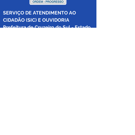
SERVIÇO DE ATENDIMENTO AO 
CIDADÃO (SIC) E OUVIDORIA
Prefeitura de Cruzeiro do Sul - Estado 
do Acre
CNPJ 04.012.548/0001-02
💻Acesso online: 
SIC 
| 
Fale Conosco
 | 
Ouvidoria
|
Mapa do Site
 | 
Portal da 
Transparência
📱Fone: +55 (68) 
99213-8219
 (Ouvidora 
Geral 
Thaissa Mappes)
🏢 Rua Madre Adelgundes Becker nº 
222, CEP 69.980.000, Miritizal, Cruzeiro 
do Sul, Acre, Brasil.
📅 Segunda a sexta, das 7h às 13h 
(Fechado aos sábados, domingos e 