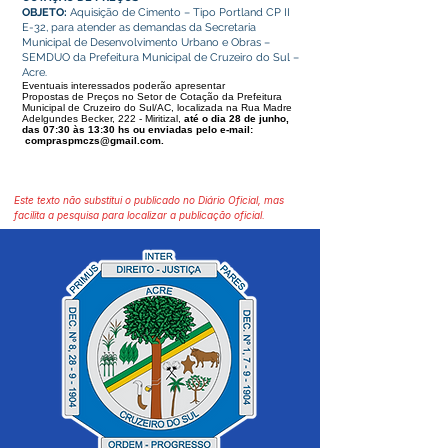
OBJETO:
Aquisição de Cimento – Tipo Portland CP II
E-32, para atender as demandas da Secretaria
Municipal de Desenvolvimento Urbano e Obras –
SEMDUO da Prefeitura Municipal de Cruzeiro do Sul –
Acre.
Eventuais interessados poderão apresentar
Propostas de Preços no Setor de Cotação da Prefeitura
Municipal de Cruzeiro do Sul/AC, localizada na Rua Madre
Adelgundes Becker, 222 - Miritizal,
até o dia 28 de junho,
das 07:30 às 13:30 hs ou enviadas pelo e-mail:
compraspmczs@gmail.com
.
Este texto não substitui o publicado no Diário Oficial, mas
facilita a pesquisa para localizar a publicação oficial.