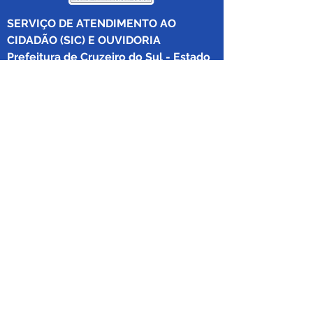
SERVIÇO DE ATENDIMENTO AO 
CIDADÃO (SIC) E OUVIDORIA
Prefeitura de Cruzeiro do Sul - Estado 
do Acre
CNPJ 04.012.548/0001-02
💻Acesso online: 
SIC 
| 
Fale Conosco
 | 
Ouvidoria
|
Mapa do Site
 | 
Portal da 
Transparência
📱Fone: +55 (68) 
99213-8219
 (Ouvidora 
Geral 
Thaissa Mappes)
🏢 Rua Madre Adelgundes Becker nº 
222, CEP 69.980.000, Miritizal, Cruzeiro 
do Sul, Acre, Brasil.
📅 Segunda a sexta, das 7h às 13h 
(Fechado aos sábados, domingos e 
feriados)