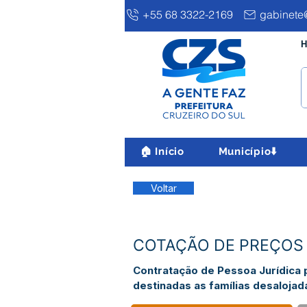
+55 68 3322-2169
gabinete@
H
🏠 Início
Município⬇️
Voltar
COTAÇÃO DE PREÇOS 
Contratação de Pessoa Jurídica
destinadas as famílias desalojad