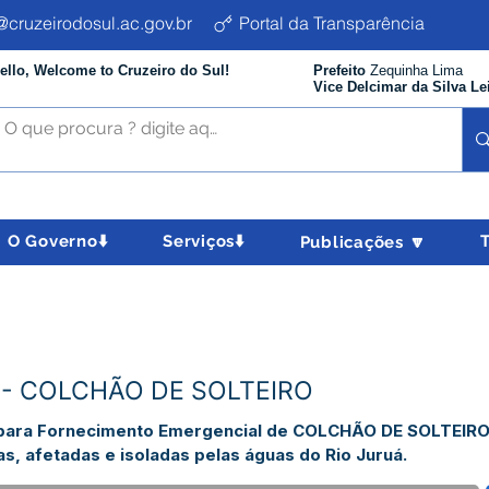
cruzeirodosul.ac.gov.br
Portal da Transparência
ello, Welcome to Cruzeiro do Sul!
Prefeito
Zequinha Lima
Vice Delcimar da Silva Le
O Governo⬇️
Serviços⬇️
Publicações 🔽
- COLCHÃO DE SOLTEIRO
 para Fornecimento Emergencial de COLCHÃO DE SOLTEIRO
as, afetadas e isoladas pelas águas do Rio Juruá.