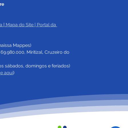
re
a
|
Mapa do Site
 | 
Portal da 
haissa Mappes)
.980.000, Miritizal, Cruzeiro do 
os sábados, domingos e feriados)
ue aqui
)