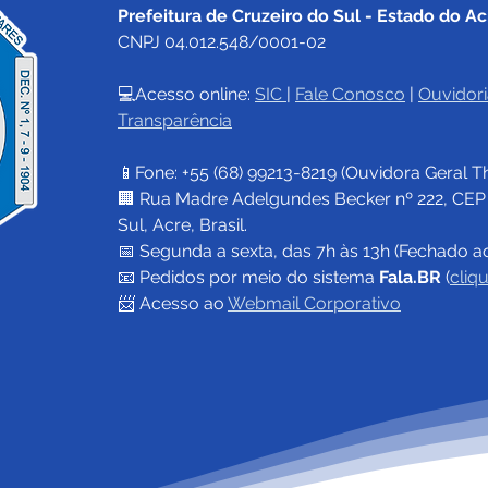
Prefeitura de Cruzeiro do Sul - Estado do Ac
CNPJ 04.012.548/0001-02
💻Acesso online: 
SIC 
| 
Fale Conosco
 | 
Ouvidori
Transparência
📱Fone: +55 (68) 
99213-8219
 (Ouvidora Geral 
T
🏢 Rua Madre Adelgundes Becker nº 222, CEP 69
Sul, Acre, Brasil.
📅 Segunda a sexta, das 7h às 13h (Fechado a
📧 
Pedidos por meio do sistema 
Fala.BR
 (
cliq
📨 Acesso ao 
Webmail Corporativo