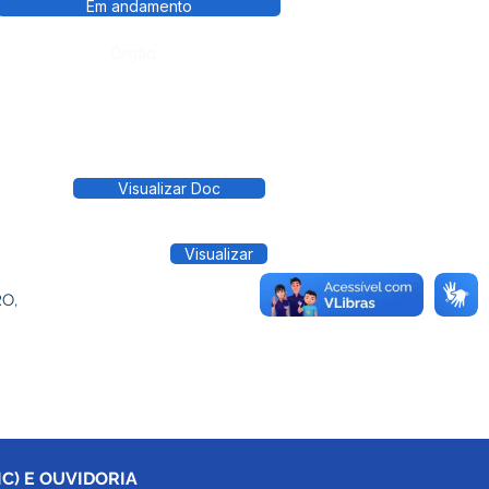
Em andamento
Órgão:
Visualizar Doc
Visualizar
RO,
C) E OUVIDORIA