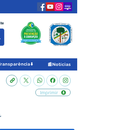
ite
Transparência⬇️
📰Notícias
Imprimir
,