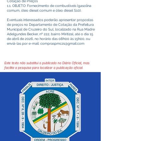
Cotação de Preços
1.1. OBJETO: Fornecimento de combustíveis (gasolina
comum, óleo diesel comum e óleo diesel S10).
Eventuais interessados poderão apresentar propostas
de preços no Departamento de Cotação da Prefeitura
Municipal de Cruzeiro do Sul, localizado na Rua Madre
Adelgundes Becker, nº 222, bairro Miritizal, até o dia 15
de abril de 2026, no horário das 08h00 às 15h00, ou
enviá-las por e-mail:
compraspmczs@gmail.com
Este texto não substitui o publicado no Diário Oficial, mas
facilita a pesquisa para localizar a publicação oficial.