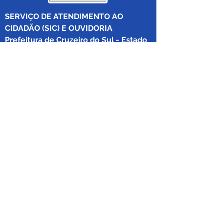
SERVIÇO DE ATENDIMENTO AO 
CIDADÃO (SIC) E OUVIDORIA
Prefeitura de Cruzeiro do Sul - Estado 
do Acre
CNPJ 04.012.548/0001-02
💻Acesso online: 
SIC 
| 
Fale Conosco
 | 
Ouvidoria
|
Mapa do Site
 | 
Portal da 
Transparência
📱Fone: +55 (68) 
99213-8219
 (Ouvidora 
Geral 
Thaissa Mappes)
🏢 Rua Madre Adelgundes Becker nº 
222, CEP 69.980.000, Miritizal, Cruzeiro 
do Sul, Acre, Brasil.
📅 Segunda a sexta, das 7h às 13h 
(Fechado aos sábados, domingos e 
feriados)