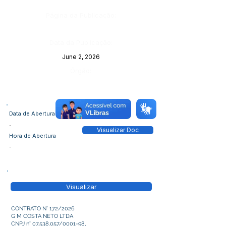
Página da Publicação:
Data da Publicação:
June 2, 2026
Órgão:
Data de Abertura
-
Visualizar Doc
Hora de Abertura
-
Visualizar
CONTRATO N° 172/2026
G M COSTA NETO LTDA
CNPJ n°
07.538.057
/0001-98,