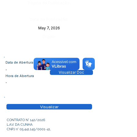
Página da Publicação:
Data da Publicação:
May 7, 2026
Órgão:
Data de Abertura
-
Visualizar Doc
Hora de Abertura
-
Visualizar
CONTRATO N° 142/2026
L.A.V. DA CUNHA
CNPJ n°
05.441.145
/0001-41,