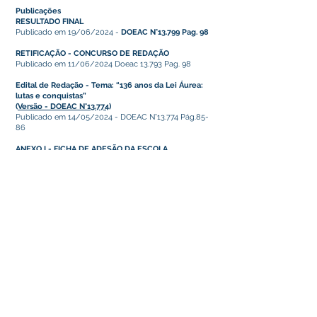
Publicações
RESULTADO FINAL
Publicado em 19/06/2024 -
DOEAC N°13.799 Pag. 98
RETIFICAÇÃO - CONCURSO DE REDAÇÃO
Publicado em 11/06/2024 Doeac 13.793 Pag. 98
Edital de Redação - Tema: “136 anos da Lei Áurea:
lutas e conquistas”
(
Versão - DOEAC N°13.774
)
Publicado em 14/05/2024 - DOEAC N°13.774 Pág.85-
86
ANEXO I - FICHA DE ADESÃO DA ESCOLA
Publicado em 14/05/2024
Este texto não substitui o publicado no Diário Oficial, mas
facilita a pesquisa para localizar a publicação oficial.