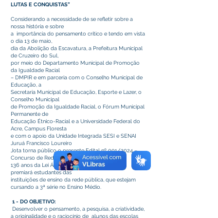
LUTAS E CONQUISTAS”
Considerando a necessidade de se refletir sobre a
nossa história e sobre
a importância do pensamento crítico e tendo em vista
o dia 13 de maio,
dia da Abolição da Escavatura, a Prefeitura Municipal
de Cruzeiro do Sul,
por meio do Departamento Municipal de Promoção
da Igualdade Racial
– DMPIR e em parceria com o Conselho Municipal de
Educação, a
Secretaria Municipal de Educação, Esporte e Lazer, o
Conselho Municipal
de Promoção da Igualdade Racial, o Fórum Municipal
Permanente de
Educação Étnico-Racial e a Universidade Federal do
Acre, Campus Floresta
e com o apoio da Unidade Integrada SESI e SENAI
Juruá Francisco Loureiro
Jota torna público o presente Edital nº 001/2024 –
Concurso de Redação:
136 anos da Lei Áurea: lutas e conquistas, que
premiará estudantes das
instituições de ensino da rede pública, que estejam
cursando a 3ª série no Ensino Médio.
1 - DO OBJETIVO:
Desenvolver o pensamento, a pesquisa, a criatividade,
a originalidade e o raciocínio de alunos das escolas