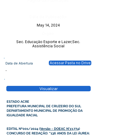
Página da Publicação:
Data da Publicação:
May 14, 2024
Órgão:
Sec. Educação Esporte e Lazer;Sec.
Assistência Social
Acessar Pasta no Drive
Data de Abertura
-
Visualizar
ESTADO ACRE
PREFEITURA MUNICIPAL DE CRUZEIRO DO SUL
DEPARTAMENTO MUNICIPAL DE PROMOÇÃO DA
IGUALDADE RACIAL
EDITAL Nº001/2024
(
Versão - DOEAC N°13.774
)
CONCURSO DE REDAÇÃO: “136 ANOS DA LEI ÁUREA: