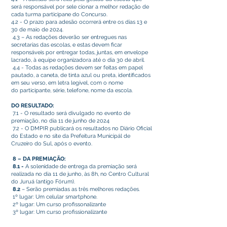
será responsável por sele cionar a melhor redação de
cada turma participane do Concurso.
4.2 - O prazo para adesão ocorrerá entre os dias 13 e
30 de maio de 2024.
4.3 – As redações deverão ser entregues nas
secretarias das escolas, e estas devem ficar
responsáveis por entregar todas, juntas, em envelope
lacrado, à equipe organizadora até o dia 30 de abril.
4.4 - Todas as redações devem ser feitas em papel
pautado, a caneta, de tinta azul ou preta, identificados
em seu verso, em letra legível, com o nome
do participante, série, telefone, nome da escola.
DO RESULTADO:
7.1 - O resultado será divulgado no evento de
premiação, no dia 11 de junho de 2024
7.2 - O DMPIR publicará os resultados no Diário Oficial
do Estado e no site da Prefeitura Municipál de
Cruzeiro do Sul, após o evento.
8 – DA PREMIAÇÃO:
8.1 -
A solenidade de entrega da premiação será
realizada no dia 11 de junho, às 8h, no Centro Cultural
do Juruá (antigo Fórum).
8.2
– Serão premiadas as três melhores redações.
1º lugar: Um celular smartphone.
2º lugar: Um curso profissonalizante
3º lugar: Um curso profissionalizante