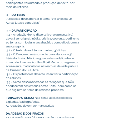
participantes, valorizando a produção de texto, por
meio da reflexão.
2 – DO TEMA:
A redação deve abordar o tema: “136 anos da Lei
Áurea: lutas e conquistas”.
3 – DA PARTICIPAÇÃO:
3.1 - A redação (texto dissertativo-argumentativo)
deverá ser original, inédita, criativa, coerente, pertinente
ao tema, com ideias e vocabulários compatíveis com a
sua categoria.
3.2 - O texto deverá ter no máximo 30 linhas.
3.3 - O Concurso será somente para alunos da 3ª
Série do Ensino Médio regular e da modalidade de
Ensino de Jovens e Adultos (EJA) Médio ou segmento
equivalente, matriculados nas escolas da rede pública
de Cruzeiro do Sul, Acre.
3.4 - Os professores deverão incentivar a participação
dos alunos.
3.5 - Serão desconsideradas as redações que NÃO
obedecerem aos critérios deste Edital, bem como as
que fugirem ao tema da redação proposto.
PARÁGRAFO ÚNICO:
Não serão aceitas redações
digitadas/datilografadas.
As redações devem ser manuscritas.
DA ADESÃO E DOS PRAZOS:
4.1 - A adesão será feita pela gestão da escola que