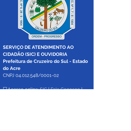
SERVIÇO DE ATENDIMENTO AO 
CIDADÃO (SIC) E OUVIDORIA
Prefeitura de Cruzeiro do Sul - Estado 
do Acre
CNPJ 04.012.548/0001-02
💻Acesso online: 
SIC 
| 
Fale Conosco
 | 
Ouvidoria
|
Mapa do Site
 | 
Portal da 
Transparência
📱Fone: +55 (68) 
99213-8219
 (Ouvidora 
Geral 
Thaissa Mappes)