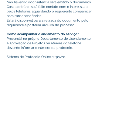
Não havendo inconsistência será emitido o documento.
Caso contrário, será feito contato com o interessado
pelos telefones, aguardando o requerente comparecer
para sanar pendências.
Estará disponível para a retirada do documento pelo
requerente e posterior arquivo do processo.
Como acompanhar o andamento do serviço?
Presencial no próprio Departamento de Licenciamento
e Aprovação de Projetos ou através do telefone
devendo informar o número do protocolo.
Sistema de Protocolo Online
https://e-
gov.betha.com.br/cdweb
Este texto não substitui o publicado no Diário Oficial, mas
facilita a pesquisa para localizar a publicação oficial.