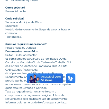
tem validade de 03 meses.
Como solicitar?
Presencialmente.
Onde solicitar?
Secretaria Municipal de Obras
Endereço:
Horário de funcionamento: Segunda a sexta, horário
comercial.
Telefone: (68)
Quais os requisitos necessários?
Pessoa Física ou Jurídica.
Documentos necessários
Se for Titular, apresentar:
01 cópia simples da Carteira de Identidade OU da
Carteira de Motorista OU da Carteira de Trabalho OU
da Carteira de Identidade Profissional (CREA, CRM,
OAB etc), que ficará retida;
01 cópia simples do CPF que ficará retida;
Requerimento, original que ficará retido. Feito de
próprio punho ou obtido no ato do atendimento. No
requerimento devem estar exposto os motivos pelos
quais está requerendo a Certidão;
Taxa de requerimento, juntamente com o
comprovante de pagamento, original. A taxa de
requerimento será emitida no ato do atendimento;
Informar dois números de telefones para contato.