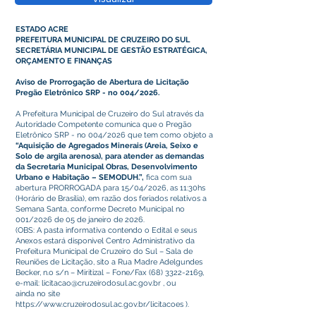
ESTADO ACRE
PREFEITURA MUNICIPAL DE CRUZEIRO DO SUL
SECRETÁRIA MUNICIPAL DE GESTÃO ESTRATÉGICA,
ORÇAMENTO E FINANÇAS
Aviso de Prorrogação de Abertura de Licitação
Pregão Eletrônico SRP - no 004/2026.
A Prefeitura Municipal de Cruzeiro do Sul através da
Autoridade Competente comunica que o Pregão
Eletrônico SRP - no 004/2026 que tem como objeto a
“Aquisição de Agregados Minerais (Areia, Seixo e
Solo de argila arenosa), para atender as demandas
da Secretaria Municipal Obras, Desenvolvimento
Urbano e Habitação – SEMODUH.”,
fica com sua
abertura PRORROGADA para 15/04/2026, as 11:30hs
(Horário de Brasília), em razão dos feriados relativos a
Semana Santa, conforme Decreto Municipal no
001/2026 de 05 de janeiro de 2026.
(OBS: A pasta informativa contendo o Edital e seus
Anexos estará disponível Centro Administrativo da
Prefeitura Municipal de Cruzeiro do Sul – Sala de
Reuniões de Licitação, sito a Rua Madre Adelgundes
Becker, n.o s/n – Miritizal – Fone/Fax
(68) 3322-2169
,
e-mail:
licitacao@cruzeirodosul.ac.gov.br
, ou
ainda no site
https://www.cruzeirodosul.ac.gov.br/licitacoes
).