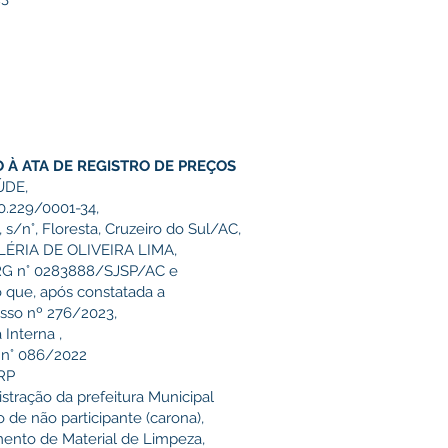
 À ATA DE REGISTRO DE PREÇOS
ÚDE,
0.229/0001-34,
/n°, Floresta, Cruzeiro do Sul/AC,
VALÉRIA DE OLIVEIRA LIMA,
e RG n° 0283888/SJSP/AC e
co que, após constatada a
esso nº 276/2023,
Interna ,
s n° 086/2022
SRP
istração da prefeitura Municipal
 de não participante (carona),
mento de Material de Limpeza,