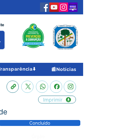
ite
Transparência⬇️
📰Notícias
Imprimir
de
Concluído
Órgão: