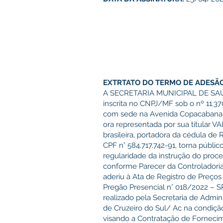
EXTRTATO DO TERMO DE ADESÃO
A SECRETARIA MUNICIPAL DE SA
inscrita no CNPJ/MF sob o nº 11.37
com sede na Avenida Copacabana, s
ora representada por sua titular 
brasileira, portadora da cédula d
CPF n° 584.717.742-91, torna públi
regularidade da instrução do proc
conforme Parecer da Controladoria 
aderiu à Ata de Registro de Preço
Pregão Presencial n° 018/2022 – 
realizado pela Secretaria de Admin
de Cruzeiro do Sul/ Ac na condição
visando a Contratação de Forneci