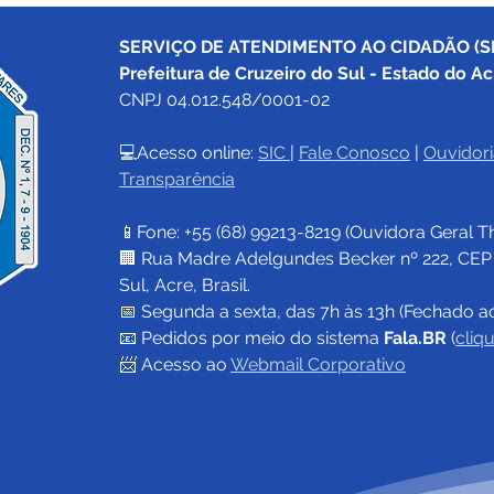
SERVIÇO DE ATENDIMENTO AO CIDADÃO (SI
Prefeitura de Cruzeiro do Sul - Estado do Ac
CNPJ 04.012.548/0001-02
💻Acesso online: 
SIC 
| 
Fale Conosco
 | 
Ouvidori
Transparência
📱Fone: +55 (68) 
99213-8219
 (Ouvidora Geral 
T
🏢 Rua Madre Adelgundes Becker nº 222, CEP 69
Sul, Acre, Brasil.
📅 Segunda a sexta, das 7h às 13h (Fechado a
📧 
Pedidos por meio do sistema 
Fala.BR
 (
cliq
📨 Acesso ao 
Webmail Corporativo