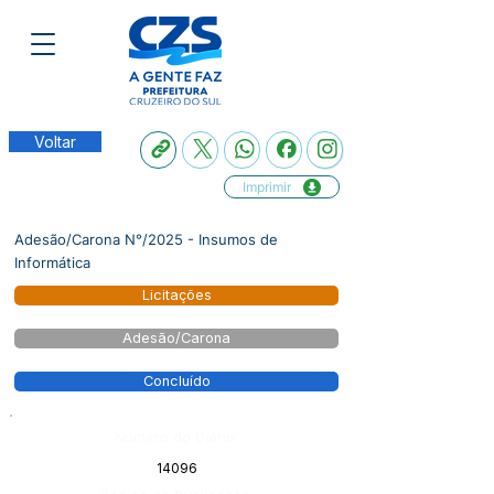
Voltar
Imprimir
Adesão/Carona N°/2025 - Insumos de
Informática
Licitações
Adesão/Carona
Concluído
Número do Diário:
14096