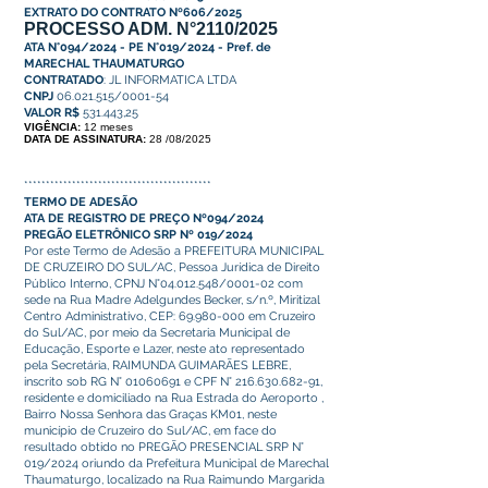
EXTRATO DO CONTRATO Nº606/2025
PROCESSO ADM. N°2110/2025
ATA N°094/2024 - PE N°019/2024 - Pref. de
MARECHAL THAUMATURGO
CONTRATADO
: JL INFORMATICA LTDA
CNPJ
06.021.515/0001-54
VALOR R$
531.443,25
VIGÊNCIA:
12 meses
DATA DE ASSINATURA:
28 /08/2025
*
******************************************
TERMO DE ADESÃO
ATA DE REGISTRO DE PREÇO Nº094/2024
PREGÃO ELETRÔNICO SRP Nº 019/2024
Por este Termo de Adesão a PREFEITURA MUNICIPAL
DE CRUZEIRO DO SUL/AC, Pessoa Jurídica de Direito
Público Interno, CPNJ N°04.012.548/0001-02 com
sede na Rua Madre Adelgundes Becker, s/n.º, Miritizal
Centro Administrativo, CEP:
69.980-000
em Cruzeiro
do Sul/AC, por meio da Secretaria Municipal de
Educação, Esporte e Lazer, neste ato representado
pela Secretária, RAIMUNDA GUIMARÃES LEBRE,
inscrito sob RG N°
01060691
e CPF N°
216.630.682-91
,
residente e domiciliado na Rua Estrada do Aeroporto ,
Bairro Nossa Senhora das Graças KM01, neste
município de Cruzeiro do Sul/AC, em face do
resultado obtido no PREGÃO PRESENCIAL SRP N°
019/2024 oriundo da Prefeitura Municipal de Marechal
Thaumaturgo, localizado na Rua Raimundo Margarida