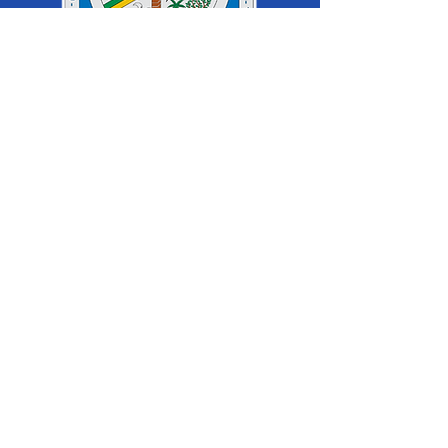
SERVIÇO DE ATENDIMENTO AO 
CIDADÃO (SIC) E OUVIDORIA
Prefeitura de Cruzeiro do Sul - Estado 
do Acre
CNPJ 04.012.548/0001-02
💻Acesso online: 
SIC 
| 
Fale Conosco
 | 
Ouvidoria
|
Mapa do Site
 | 
Portal da 
Transparência
📱Fone: +55 (68) 
99213-8219
 (Ouvidora 
Geral 
Thaissa Mappes)
🏢 Rua Madre Adelgundes Becker nº 
222, CEP 69.980.000, Miritizal, Cruzeiro 
do Sul, Acre, Brasil.