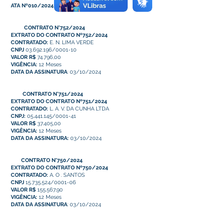
ATA Nº010/2024 -
PP SRP Nº017/2024
CONTRATO N°752/2024
EXTRATO DO CONTRATO Nº752/2024
CONTRATADO:
E. N. LIMA VERDE
CNPJ
03.692.196/0001-10
VALOR R$
74.796,00
VIGÊNCIA:
12 Meses
DATA DA ASSINATURA
: 03/10/2024
CONTRATO N°751/2024
EXTRATO DO CONTRAT
O Nº751/2024
CONTRATADO:
L. A. V. DA CUNHA LTDA
CNPJ:
05.441.145/0001-41
VALOR R$
37.405,00
VIGÊNCIA:
12 Meses
DATA DA ASSINATURA:
03/10/2024
CONTRATO N°750/2024
EXTRATO DO CONTRATO Nº750/2024
CONTRATADO:
A. O . SANTOS
CNPJ
15.735.524
/0001-06
VALOR R$
155.567,90
VIGÊNCIA:
12 Meses
DATA DA ASSINATURA
: 03/10/2024