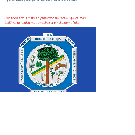
Este texto não substitui o publicado no Diário Oficial, mas
facilita a pesquisa para localizar a publicação oficial.
SERVIÇO DE ATENDIMENTO AO 
CIDADÃO (SIC) E OUVIDORIA
Prefeitura de Cruzeiro do Sul - Estado 
do Acre
CNPJ 04.012.548/0001-02