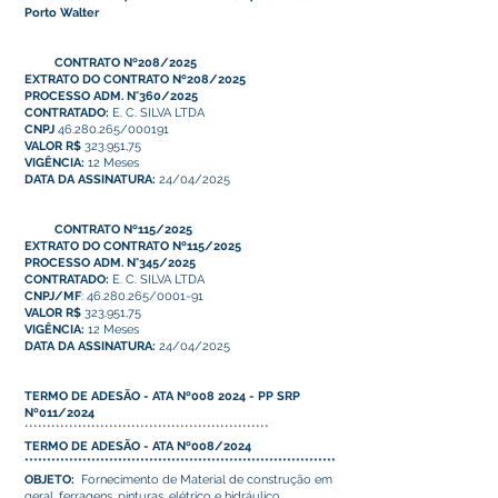
Porto Walter
CONTRATO Nº208/2025
EXTRATO DO CONTRATO Nº208/2025
PROCESSO ADM. N°360/2025
CONTRATADO:
E. C. SILVA LTDA
CNPJ
46.280.265/000191
VALOR R$
323.951,75
VIGÊNCIA:
12 Meses
DATA DA ASSINATURA:
24/04/2025
CONTRATO Nº115/2025
EXTRATO DO CONTRATO Nº115/2025
PROCESSO ADM. N°345/2025
CONTRATADO:
E. C. SILVA LTDA
CNPJ/MF
: 46.280.265/0001-91
VALOR R$
323.951,75
VIGÊNCIA:
12 Meses
DATA DA ASSINATURA:
24/04/2025
TERMO DE ADESÃO - ATA Nº008 2024 - PP SRP
Nº011/2024
*******************************************************
TERMO DE ADESÃO - ATA Nº008/2024
**********************************************************************
OBJETO:
Fornecimento de Material de construção em
geral, ferragens, pinturas, elétrico e hidráulico.