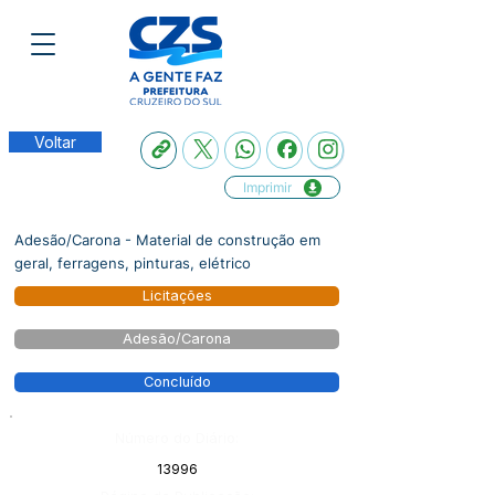
Voltar
Imprimir
Adesão/Carona - Material de construção em
geral, ferragens, pinturas, elétrico
Licitações
Adesão/Carona
Concluído
Número do Diário:
13996