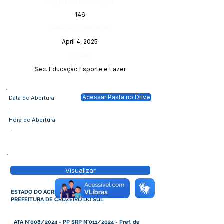
Página da Publicação:
146
Data da Publicação:
April 4, 2025
Órgão:
Sec. Educação Esporte e Lazer
Acessar Pasta no Drive
Data de Abertura
-
Hora de Abertura
-
Visualizar
ESTADO DO ACRE
PREFEITURA DE CRUZEIRO DO SUL
ATA N°008/2024 - PP SRP N°011/2024 - Pref. de