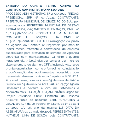
EXTRATO DO QUARTO TERMO ADITIVO AO
CONTRATO ADMINISTRATIVO Nº 625/2022
PROCESSO ADMINISTRATIVO Nº 2.721/2021. PREGÃO
PRESENCIAL SRP Nº 079/2021. CONTRATANTE:
PREFEITURA MUNICIPAL DE CRUZEIRO DO SUL, por
intermédio da SECRETARIA MUNICIPAL DE GESTÃO
ESTRATÉGICA, ORÇAMENTO E FINANÇAS, CNPJ nº
04.012.548
/0001-02. CONTRATADA: M M FREIRE
COMERCIO E SERVIÇOS LTDA, CNPJ nº
08.560.825
/0001-72. OBJETO: Prorrogação do prazo
de vigência do Contrato nº 625/2022, por mais 12
(doze) meses, referente à contratação de empresa
especializada para prestação de serviços de vigilância
eletrônica, com monitoramento 24 (vinte e quatro)
horas por dia, 7 (sete) dias por semana, por meio de
sistema remoto de alarme e CFTV, incluindo vistoria de
pronta resposta, bem como o fornecimento, instalação
e configuração dos equipamentos necessários, com
transmissão de eventos via rádio frequência. VIGÊNCIA:
12 (doze) meses, com início em 05 de maio de 2026 e
término em 05 de maio de 2027. VALOR: R$ 798.750,00
(setecentos e noventa e oito mil, setecentos e
cinquenta reais). DOTAÇÃO ORÇAMENTÁRIA: Órgão 07;
Projeto Atividade 2.007; Elemento de Despesa
3.3.90.39; Fonte de Recursos 1.501. FUNDAMENTO
LEGAL: art. 107 da Lei Federal nº 14.133, de 1º de abril
de 2021, c/c art. 190 da mesma Lei. DATA DA
ASSINATURA: 05 de maio de 2026. REPRESENTANTES:
MATHEUS LIMA DE SOUZA, pela CONTRATANTE;