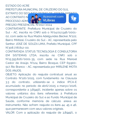
ESTADO DO ACRE
PREFEITURA MUNICIPAL DE CRUZEIRO DO SUL
EXTRATO DO SEGUNDO TERMO DE APOSTILAMENTO
AO CONTRATO N°116/2025
PROCESSO ADMINISTRATIVO: N°1.809/2024
PREGÃO PRESENCIAL: N°002/2024
CONTRATANTE: Prefeitura Municipal de Cruzeiro do
Sul - AC, inscrita no CNPJ sob o N°04.012.548/0001-
02, com sede na Rua Madre Adelgundes Becker, N°222,
Bairro Miritizal, Cruzeiro do Sul - AC, representada pelo
Senhor JOSÉ DE SOUZA LIMA, Prefeito Municipal, CPF
N°308.778.812-00.
CONTRATADA: STATUS TECNOLOGIA E CONSULTORIA
EM SISTEMAS LTDA, inscrita no CNPJ sob o
N°15.393.826/0001-35, com sede na Rua Manoel
Castor de Araújo, N°124, Bairro Bosque, CEP
69.900-
517
, Rio Branco - AC, representada por MIRLENE MOTA
DOS ANJOS.
OBJETO: Aplicação do reajuste contratual anual ao
Contrato N°116/2025, com fundamento na Cláusula
3.3 do contrato, utilizando-se o índice IPCA-E
acumulado no período de abril/2025 a março/2026,
correspondente a 3,8949%, incidente apenas sobre os
valores unitários dos itens referentes à Prefeitura
Municipal de Cruzeiro do Sul e ao Fundo Municipal de
Saúde, conforme memória de cálculo anexa ao
instrumento. Não sofrem reajuste os itens 44, 45 e 46,
que permanecem com seus valores originais.
VALOR: Com a aplicação do reajuste de 3,8949%, o