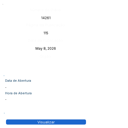
Número do Diário:
14261
Página da Publicação:
115
Data da Publicação:
May 8, 2026
Órgão:
Data de Abertura
-
Hora de Abertura
-
Visualizar