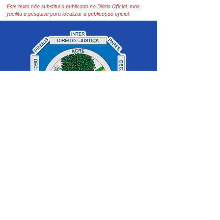
Este texto não substitui o publicado no Diário Oficial, mas
facilita a pesquisa para localizar a publicação oficial.
SERVIÇO DE ATENDIMENTO AO 
CIDADÃO (SIC) E OUVIDORIA
Prefeitura de Cruzeiro do Sul - Estado 
do Acre
CNPJ 04.012.548/0001-02
💻Acesso online: 
SIC 
| 
Fale Conosco
 | 