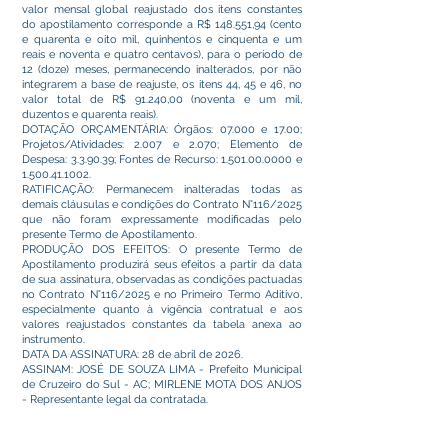
valor mensal global reajustado dos itens constantes
do apostilamento corresponde a R$ 148.551,94 (cento
e quarenta e oito mil, quinhentos e cinquenta e um
reais e noventa e quatro centavos), para o período de
12 (doze) meses, permanecendo inalterados, por não
integrarem a base de reajuste, os itens 44, 45 e 46, no
valor total de R$ 91.240,00 (noventa e um mil,
duzentos e quarenta reais).
DOTAÇÃO ORÇAMENTÁRIA: Órgãos: 07.000 e 17.00;
Projetos/Atividades: 2.007 e 2.070; Elemento de
Despesa: 3.3.90.39; Fontes de Recurso:
1.501.00.0000
e
1.500.41.1002
.
RATIFICAÇÃO: Permanecem inalteradas todas as
demais cláusulas e condições do Contrato N°116/2025
que não foram expressamente modificadas pelo
presente Termo de Apostilamento.
PRODUÇÃO DOS EFEITOS: O presente Termo de
Apostilamento produzirá seus efeitos a partir da data
de sua assinatura, observadas as condições pactuadas
no Contrato N°116/2025 e no Primeiro Termo Aditivo,
especialmente quanto à vigência contratual e aos
valores reajustados constantes da tabela anexa ao
instrumento.
DATA DA ASSINATURA: 28 de abril de 2026.
ASSINAM: JOSÉ DE SOUZA LIMA - Prefeito Municipal
de Cruzeiro do Sul - AC; MIRLENE MOTA DOS ANJOS
- Representante legal da contratada.