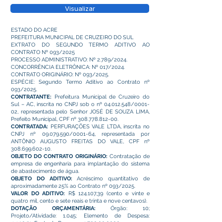
Visualizar
ESTADO DO ACRE
PREFEITURA MUNICIPAL DE CRUZEIRO DO SUL
EXTRATO DO SEGUNDO TERMO ADITIVO AO
CONTRATO Nº 093/2025
PROCESSO ADMINISTRATIVO: Nº 2.789/2024.
CONCORRÊNCIA ELETRÔNICA: Nº 017/2024.
CONTRATO ORIGINÁRIO: Nº 093/2025.
ESPÉCIE: Segundo Termo Aditivo ao Contrato nº
093/2025.
CONTRATANTE:
Prefeitura Municipal de Cruzeiro do
Sul – AC, inscrita no CNPJ sob o nº
04.012.548
/0001-
02, representada pelo Senhor JOSÉ DE SOUZA LIMA,
Prefeito Municipal, CPF nº
308.778.812-00
.
CONTRATADA:
PERFURAÇÕES VALE LTDA, inscrita no
CNPJ nº
09.079.590
/0001-64, representada por
ANTÔNIO AUGUSTO FREITAS DO VALE, CPF nº
308.699.602-10
.
OBJETO DO CONTRATO ORIGINÁRIO:
Contratação de
empresa de engenharia para implantação do sistema
de abastecimento de água.
OBJETO DO ADITIVO:
Acréscimo quantitativo de
aproximadamente 25% ao Contrato nº 093/2025.
VALOR DO ADITIVO:
R$ 124.107,39 (cento e vinte e
quatro mil, cento e sete reais e trinta e nove centavos).
DOTAÇÃO ORÇAMENTÁRIA:
Órgão: 10;
Projeto/Atividade: 1.045; Elemento de Despesa: