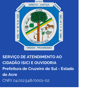
SERVIÇO DE ATENDIMENTO AO 
CIDADÃO (SIC) E OUVIDORIA
Prefeitura de Cruzeiro do Sul - Estado 
do Acre
CNPJ 04.012.548/0001-02
💻Acesso online: 
SIC 
| 
Fale Conosco
 | 
Ouvidoria
|
Mapa do Site
 | 
Portal da 
Transparência