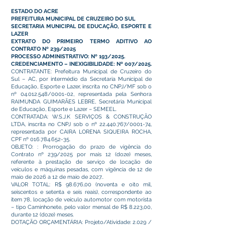
ESTADO DO ACRE
PREFEITURA MUNICIPAL DE CRUZEIRO DO SUL
SECRETARIA MUNICIPAL DE EDUCAÇÃO, ESPORTE E
LAZER
EXTRATO DO PRIMEIRO TERMO ADITIVO AO
CONTRATO Nº 239/2025
PROCESSO ADMINISTRATIVO: Nº 193/2025.
CREDENCIAMENTO – INEXIGIBILIDADE: Nº 007/2025.
CONTRATANTE: Prefeitura Municipal de Cruzeiro do
Sul – AC, por intermédio da Secretaria Municipal de
Educação, Esporte e Lazer, inscrita no CNPJ/MF sob o
nº
04.012.548
/0001-02, representada pela Senhora
RAIMUNDA GUIMARÃES LEBRE, Secretária Municipal
de Educação, Esporte e Lazer – SEMEEL.
CONTRATADA: W.S.J.K SERVIÇOS & CONSTRUÇÃO
LTDA, inscrita no CNPJ sob o nº
22.440.767
/0001-74,
representada por CAIRA LORENA SIQUEIRA ROCHA,
CPF nº
016.784.652-35
.
OBJETO: : Prorrogação do prazo de vigência do
Contrato nº 239/2025 por mais 12 (doze) meses,
referente à prestação de serviço de locação de
veículos e máquinas pesadas, com vigência de 12 de
maio de 2026 a 12 de maio de 2027..
VALOR TOTAL: R$ 98.676,00 (noventa e oito mil,
seiscentos e setenta e seis reais), correspondente ao
item 78, locação de veículo automotor com motorista
– tipo Caminhonete, pelo valor mensal de R$ 8.223,00,
durante 12 (doze) meses.
DOTAÇÃO ORÇAMENTÁRIA: Projeto/Atividade: 2.029 /