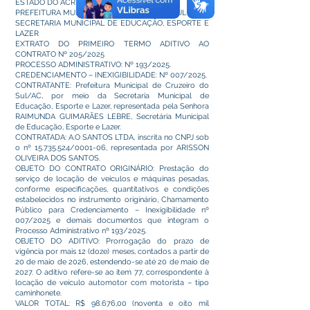
ESTADO DO ACRE
PREFEITURA MUNICIPAL DE CRUZEIRO DO SUL
SECRETARIA MUNICIPAL DE EDUCAÇÃO, ESPORTE E
LAZER
EXTRATO DO PRIMEIRO TERMO ADITIVO AO
CONTRATO Nº 205/2025
PROCESSO ADMINISTRATIVO: Nº 193/2025.
CREDENCIAMENTO – INEXIGIBILIDADE: Nº 007/2025.
CONTRATANTE: Prefeitura Municipal de Cruzeiro do
Sul/AC, por meio da Secretaria Municipal de
Educação, Esporte e Lazer, representada pela Senhora
RAIMUNDA GUIMARÃES LEBRE, Secretária Municipal
de Educação, Esporte e Lazer.
CONTRATADA: A.O SANTOS LTDA, inscrita no CNPJ sob
o nº
15.735.524
/0001-06, representada por ARISSON
OLIVEIRA DOS SANTOS.
OBJETO DO CONTRATO ORIGINÁRIO: Prestação do
serviço de locação de veículos e máquinas pesadas,
conforme especificações, quantitativos e condições
estabelecidos no instrumento originário, Chamamento
Público para Credenciamento – Inexigibilidade nº
007/2025 e demais documentos que integram o
Processo Administrativo nº 193/2025.
OBJETO DO ADITIVO: Prorrogação do prazo de
vigência por mais 12 (doze) meses, contados a partir de
20 de maio de 2026, estendendo-se até 20 de maio de
2027. O aditivo refere-se ao item 77, correspondente à
locação de veículo automotor com motorista – tipo
caminhonete.
VALOR TOTAL: R$ 98.676,00 (noventa e oito mil