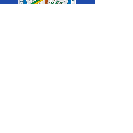
SERVIÇO DE ATENDIMENTO AO 
CIDADÃO (SIC) E OUVIDORIA
Prefeitura de Cruzeiro do Sul - Estado 
do Acre
CNPJ 04.012.548/0001-02
💻Acesso online: 
SIC 
| 
Fale Conosco
 | 
Ouvidoria
|
Mapa do Site
 | 
Portal da 
Transparência
📱Fone: +55 (68) 
99213-8219
 (Ouvidora 
Geral 
Thaissa Mappes)
🏢 Rua Madre Adelgundes Becker nº 
222, CEP 69.980.000, Miritizal, Cruzeiro 
do Sul, Acre, Brasil.