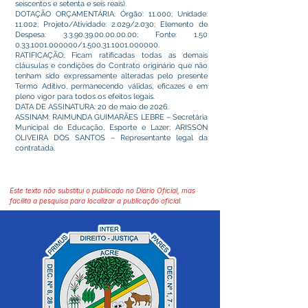
seiscentos e setenta e seis reais).
DOTAÇÃO ORÇAMENTÁRIA: Órgão: 11.000; Unidade:
11.002; Projeto/Atividade: 2.029/2.030; Elemento de
Despesa:
3.3.90.39.00.00.00.00
; Fonte:
1.50
0.33.1001.000000
/1.500.31.1001.000000.
RATIFICAÇÃO: Ficam ratificadas todas as demais
cláusulas e condições do Contrato originário que não
tenham sido expressamente alteradas pelo presente
Termo Aditivo, permanecendo válidas, eficazes e em
pleno vigor para todos os efeitos legais.
DATA DE ASSINATURA: 20 de maio de 2026.
ASSINAM: RAIMUNDA GUIMARÃES LEBRE – Secretária
Municipal de Educação, Esporte e Lazer; ARISSON
OLIVEIRA DOS SANTOS – Representante legal da
contratada.
Este texto não substitui o publicado no Diário Oficial, mas
facilita a pesquisa para localizar a publicação oficial.