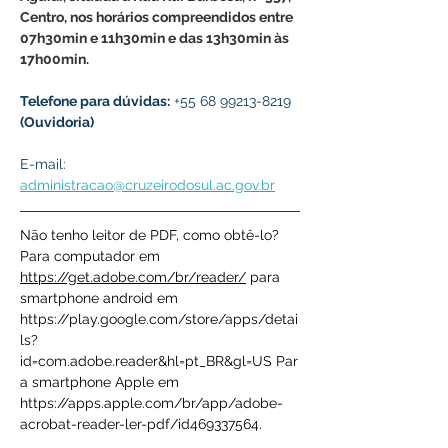
Centro, nos horários compreendidos entre 
07h30min e 11h30min e das 13h30min às 
17h00min.
Telefone para dúvidas:
 +55 68 99213-8219 
(Ouvidoria)
E-mail: 
administracao@cruzeirodosul.ac.gov.br
Não tenho leitor de PDF, como obtê-lo? 
Para computador em 
https://get.adobe.com/br/reader/
 para 
smartphone android em 
https://play.google.com/store/apps/detai
ls?
id=com.adobe.reader&hl=pt_BR&gl=US
 Par
a smartphone Apple em 
https://apps.apple.com/br/app/adobe-
acrobat-reader-ler-pdf/id469337564
.