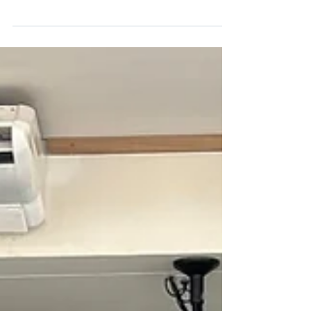
(MEIs) e demais contribuintes para uma possível
tentativa de golpe envolvendo cobranças falsas
em nome da Fiscalização Tributária do
Município. De acordo com a diretora do setor de
tributos, Valéria Messias, pessoas com CNPJ
estão recebendo mensagens via WhatsApp
informando supostas pendências relacionadas à
Taxa de Licenciamento (Alvará), acompanhadas
de ameaças de multa, bloqueio ou desativa