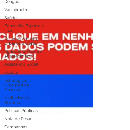
Dengue
Vacinômetro
Saúde
Educação, Esporte e
Lazer
Desenvolvimento
Urbanos e Obras
Agricultura, Pesca e
Abastecimento
Assistência Social
Cultura
Estratégica,
Orçamento e
Finanças
Institucional e
Governo
Políticas Públicas
Nota de Pesar
Campanhas