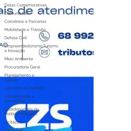
Datas Comemorativas
Comunicado
Convênios e Parcerias
Mobilidade e Trânsito
Defesa Civil
Empreendedorismo,Turismo
e Inovação
Meio Ambiente
Procuradoria Geral
Planejamento e
Gestão
Gabinete do Prefeito
Comunicação e
Cerimonial
Coordenadoria de
Politica Mulheres
Licitações
Casa Civil