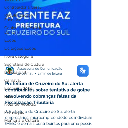
Controladoria Geral
Regularização
Fundiária
Gabinete da Primeira-
Dama
Ecops
Licitações Ecops
Nova categoria
Secretaria de Cultura
Defesa Civil
Assessoria de Comunicação
Carnaval
27 de mai.
1 min de leitura
Enchente 2024
Prefeitura de Cruzeiro do Sul alerta
Refis
contribuintes sobre tentativa de golpe
Nota de Repúdio
envolvendo cobranças falsas da
Fiscalização Tributária
Premiação
A Prefeitura de Cruzeiro do Sul alerta
Memória e Cultura
empresários, microempreendedores individuais