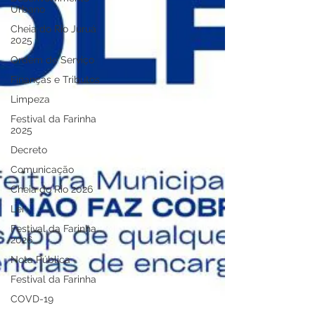
Urbano
Cheia do Rio Juruá
2025
Ordem de Serviço
Finanças e Tributos
Limpeza
Festival da Farinha
2025
Decreto
Comunicação
Cheia do Rio 2026
Lei
Festival da Farinha
2026
Nota Pública
Festival da Farinha
COVD-19