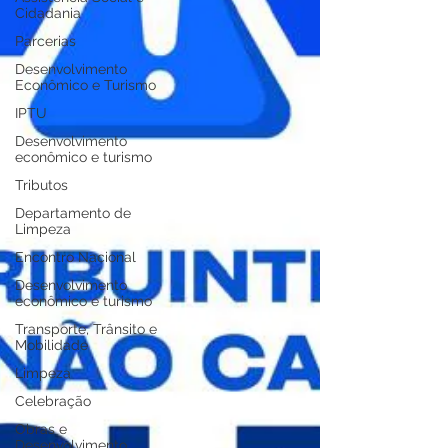
Cidadania
Parcerias
Desenvolvimento
Econômico e Turismo
IPTU
Desenvolvimento
econômico e turismo
Tributos
Departamento de
Limpeza
Encontro Nacional
Desenvolvimento
econômico e turismo
Transporte, Trânsito e
Mobilidade
Limpeza
Celebração
Obras e
Desenvolvimento