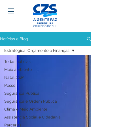
Notícias e Blog
Estratégica, Orçamento e Finanças
Todas notícias
Meio ambiente
Natal 2025
Posse
Segurança Pública
Segurança e Ordem Pública
Clima e Meio Ambiente
Assistência Social e Cidadania
Parcerias