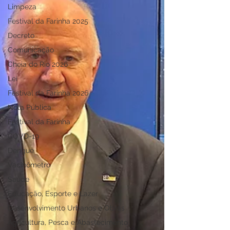
Limpeza
Festival da Farinha 2025
Decreto
Comunicação
Cheia do Rio 2026
Lei
Festival da Farinha 2026
Nota Pública
Festival da Farinha
COVD-19
Dengue
Vacinômetro
Saúde
Educação, Esporte e Lazer
Desenvolvimento Urbanos e Obras
Agricultura, Pesca e Abastecimento