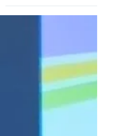
brasileira. No dia 27 de janeiro, durante a
Assembleia Geral Presencial da Confederação
Nacional de Municípios (CNM), realizada em
Brasília, a servidora Valéria Messias de Oliveira,
diretora de Finanças e Tributos da Prefeitura de
Cruzeiro do Sul, foi eleita Conselheira Titular do
Comitê Gestor do Imposto sobre Bens e Serviços
(CGIBS). A Assemblei