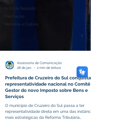
Refis
Nota de Repúdio
Premiação
Memória e Cultura
Assessoria de Comunicação
28 de jan.
2 min de leitura
Prefeitura de Cruzeiro do Sul conquista
representatividade nacional no Comitê
Gestor do novo Imposto sobre Bens e
Serviços
O município de Cruzeiro do Sul passa a ter
representatividade direta em uma das instâncias
mais estratégicas da Reforma Tributária