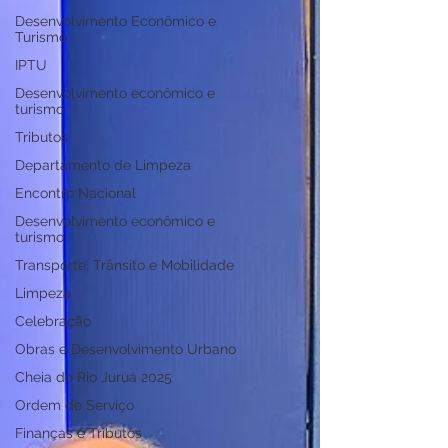
Desenvolvimento Econômico e
Turismo
IPTU
Desenvolvimento econômico e
turismo
Tributos
Departamento de Limpeza
Encontro Nacional
Desenvolvimento econômico e
turismo
Transporte, Trânsito e Mobilidade
Limpeza
Celebração
Obras e Desenvolvimento Urbano
Cheia do Rio Juruá 2025
Ordem de Serviço
Finanças e Tributos