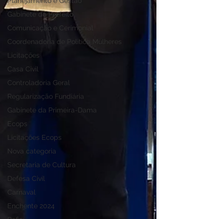
Planejamento e Gestão
Gabinete do Prefeito
Comunicação e Cerimonial
Coordenadoria de Politica Mulheres
Licitações
Casa Civil
Controladoria Geral
Regularização Fundiária
Gabinete da Primeira-Dama
Ecops
Licitações Ecops
Nova categoria
Secretaria de Cultura
Defesa Civil
Carnaval
Enchente 2024