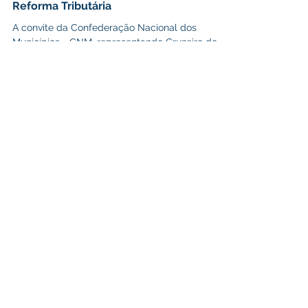
Auditora Fiscal de Cruzeiro do Sul é a
única convidada do Acre pela CNM para
participar da Formulação da Nova
Reforma Tributária
A convite da Confederação Nacional dos
Municípios - CNM, representando Cruzeiro do
Sul, no Acre, a auditora fiscal Valéria Messias
de...