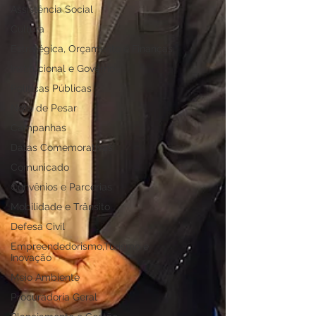
Assistência Social
Cultura
Estratégica, Orçamento e Finanças
Institucional e Governo
Políticas Públicas
Nota de Pesar
Campanhas
Datas Comemorativas
Comunicado
Convênios e Parcerias
Mobilidade e Trânsito
Defesa Civil
Empreendedorismo,Turismo e
Inovação
Meio Ambiente
Procuradoria Geral