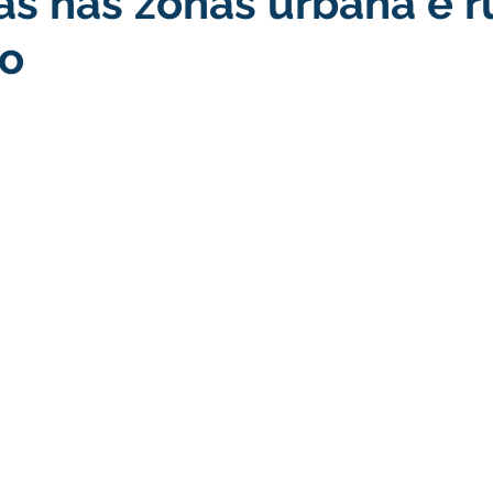
s nas zonas urbana e r
io
turismo
Transporte, Trânsito e Mobilidade
Limpeza
no
Cheia do Rio Juruá 2025
Ordem de Serviço
Fina
a 2025
Decreto
Comunicação
Cheia do Rio 2026
ta Pública