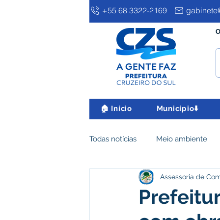
+55 68 3322-2169
gabinete@
O
🏠 Início
Município⬇️
Todas notícias
Meio ambiente
Assessoria de Co
Clima e Meio Ambiente
Ass
Prefeitu
IPTU
Desenvolvimento eco