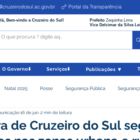
cruzeirodosul.ac.gov.br
Portal da Transparência
lá, Bem-vindo a Cruzeiro do Sul!
Prefeito
Zequinha Lima
Vice Delcimar da Silva Le
O Governo⬇️
Serviços⬇️
Publicações 🔽
Natal 2025
Posse
Segurança Pública
Segurança
municação
16 de jun.
2 min de leitura
istência Social e Cidadania
Parcerias
Desenvolvimento
ra de Cruzeiro do Sul s
nômico e turismo
Tributos
Departamento de Limpeza