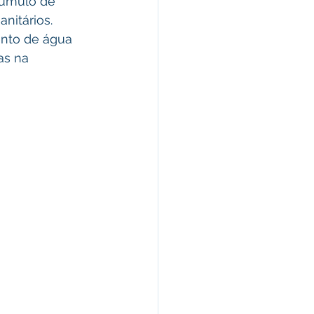
cúmulo de 
nitários. 
nto de água 
as na 