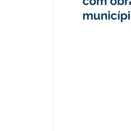
com obra
municíp
Desenvolvimento econômico e 
Obras e Desenvolvimento Urba
Limpeza
Festival da Farinh
Festival da Farinha 2026
No