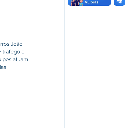
rros João 
 tráfego e 
uipes atuam 
das 