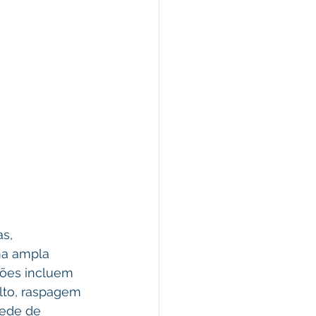
s, 
ma ampla 
ções incluem 
lto, raspagem 
rede de 