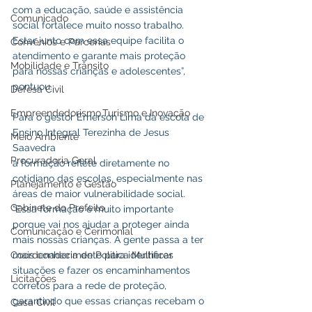
com a educação, saúde e assistência 
Comunicado
social fortalece muito nosso trabalho. 
Estar junto com essa equipe facilita o 
Convênios e Parcerias
atendimento e garante mais proteção 
Mobilidade e Trânsito
para nossas crianças e adolescentes”, 
pontuou.
Defesa Civil
Empreendedorismo,Turismo e Inovação
Para o gestor Emerson Lima da escola de 
Ensino Integral Terezinha de Jesus 
Meio Ambiente
Saavedra
Procuradoria Geral
a formação reflete diretamente no 
cotidiano das escolas, especialmente nas 
Planejamento e Gestão
áreas de maior vulnerabilidade social. 
Gabinete do Prefeito
“Essa formação é muito importante 
porque vai nos ajudar a proteger ainda 
Comunicação e Cerimonial
mais nossas crianças. A gente passa a ter 
mais conhecimento para identificar 
Coordenadoria de Politica Mulheres
situações e fazer os encaminhamentos 
Licitações
corretos para a rede de proteção, 
garantindo que essas crianças recebam o 
Casa Civil