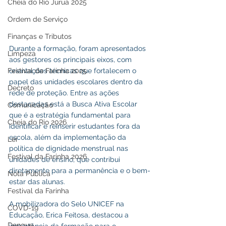
Cheia do Rio Juruá 2025
Ordem de Serviço
Finanças e Tributos
Durante a formação, foram apresentados 
Limpeza
aos gestores os principais eixos, com 
orientações técnicas que fortalecem o 
Festival da Farinha 2025
papel das unidades escolares dentro da 
Decreto
rede de proteção. Entre as ações 
destacadas está a Busca Ativa Escolar 
Comunicação
que é a estratégia fundamental para 
Cheia do Rio 2026
identificar e reinserir estudantes fora da 
escola, além da implementação da 
Lei
política de dignidade menstrual nas 
Festival da Farinha 2026
unidades de ensino, que contribui 
diretamente para a permanência e o bem-
Nota Pública
estar das alunas.
Festival da Farinha
A mobilizadora do Selo UNICEF na 
COVD-19
Educação, Erica Feitosa, destacou a 
Dengue
importância da formação para o 