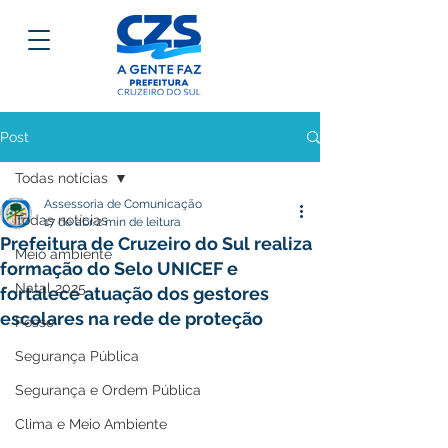
Post
Todas notícias
Assessoria de Comunicação
Todas notícias
17 de abr.
2 min de leitura
Prefeitura de Cruzeiro do Sul realiza
Meio ambiente
formação do Selo UNICEF e
Natal 2025
fortalece atuação dos gestores
escolares na rede de proteção
Posse
Segurança Pública
Segurança e Ordem Pública
Clima e Meio Ambiente