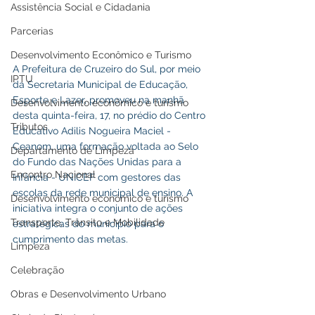
Assistência Social e Cidadania
Parcerias
Desenvolvimento Econômico e Turismo
A Prefeitura de Cruzeiro do Sul, por meio 
IPTU
da Secretaria Municipal de Educação, 
Esporte e Lazer, promoveu na manhã 
Desenvolvimento econômico e turismo
desta quinta-feira, 17, no prédio do Centro 
Tributos
Educativo Adilis Nogueira Maciel - 
Ceanom, uma formação voltada ao Selo 
Departamento de Limpeza
do Fundo das Nações Unidas para a 
Encontro Nacional
Infância - UNICEF com gestores das 
escolas da rede municipal de ensino. A 
Desenvolvimento econômico e turismo
iniciativa integra o conjunto de ações 
Transporte, Trânsito e Mobilidade
estratégicas do município para o 
cumprimento das metas.
Limpeza
Celebração
Obras e Desenvolvimento Urbano