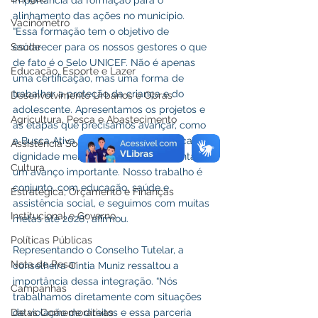
alinhamento das ações no município. 
Vacinômetro
“Essa formação tem o objetivo de 
esclarecer para os nossos gestores o que 
Saúde
de fato é o Selo UNICEF. Não é apenas 
Educação, Esporte e Lazer
uma certificação, mas uma forma de 
trabalhar a proteção da criança e do 
Desenvolvimento Urbanos e Obras
adolescente. Apresentamos os projetos e 
Agricultura, Pesca e Abastecimento
as etapas que precisamos avançar, como 
a Busca Ativa Escolar, além da política de 
Assistência Social
dignidade menstrual, que já representa 
Cultura
um avanço importante. Nosso trabalho é 
conjunto, com educação, saúde e 
Estratégica, Orçamento e Finanças
assistência social, e seguimos com muitas 
Institucional e Governo
metas até 2028”, afirmou.
Políticas Públicas
Representando o Conselho Tutelar, a 
Nota de Pesar
conselheira Cintia Muniz ressaltou a 
importância dessa integração. “Nós 
Campanhas
trabalhamos diretamente com situações 
de violação de direitos e essa parceria 
Datas Comemorativas