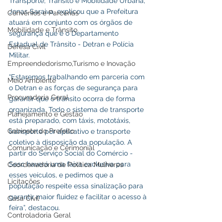
Transporte, Trânsito e Mobilidade Urbana, 
Jonas Saraiva, explicou que a Prefeitura 
Convênios e Parcerias
atuará em conjunto com os órgãos de 
Mobilidade e Trânsito
segurança que é o Departamento 
Estadual de Trânsito - Detran e Polícia 
Defesa Civil
Militar. 
Empreendedorismo,Turismo e Inovação
“Estaremos trabalhando em parceria com 
Meio Ambiente
o Detran e as forças de segurança para 
Procuradoria Geral
garantir que o trânsito ocorra de forma 
organizada. Todo o sistema de transporte 
Planejamento e Gestão
está preparado, com táxis, mototáxis, 
Gabinete do Prefeito
transporte por aplicativo e transporte 
coletivo à disposição da população. A 
Comunicação e Cerimonial
partir do Serviço Social do Comércio - 
Sesc haverá uma faixa exclusiva para 
Coordenadoria de Politica Mulheres
esses veículos, e pedimos que a 
Licitações
população respeite essa sinalização para 
garantir maior fluidez e facilitar o acesso à 
Casa Civil
feira”, destacou.
Controladoria Geral