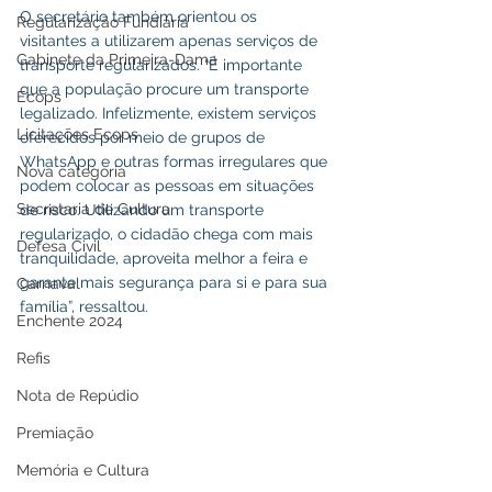
O secretário também orientou os 
Regularização Fundiária
visitantes a utilizarem apenas serviços de 
Gabinete da Primeira-Dama
transporte regularizados. “É importante 
que a população procure um transporte 
Ecops
legalizado. Infelizmente, existem serviços 
Licitações Ecops
oferecidos por meio de grupos de 
WhatsApp e outras formas irregulares que 
Nova categoria
podem colocar as pessoas em situações 
Secretaria de Cultura
de risco. Utilizando um transporte 
regularizado, o cidadão chega com mais 
Defesa Civil
tranquilidade, aproveita melhor a feira e 
garante mais segurança para si e para sua 
Carnaval
família”, ressaltou.
Enchente 2024
Refis
Nota de Repúdio
Premiação
Memória e Cultura