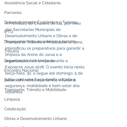
Assistência Social e Cidadania
Parcerias
Desenvolvimento Econômico e Turismo
A Prefeitura de Cruzeiro do Sul, por meio 
das Secretarias Municipais de 
IPTU
Desenvolvimento Urbano e Obras e de 
Desenvolvimento econômico e turismo
Transporte, Trânsito e Mobilidade Urbana, 
intensificou os preparativos para garantir a 
Tributos
limpeza da Arena do Juruá e a 
Departamento de Limpeza
organização do trânsito durante a 
Expoacre Juruá 2026. O evento inicia nesta 
Encontro Nacional
terça-feira, 30, e segue até domingo, 5 de 
julho, com uma força-tarefa voltada à 
Desenvolvimento econômico e turismo
segurança, mobilidade e bem-estar dos 
Transporte, Trânsito e Mobilidade
visitantes.
Limpeza
Celebração
Obras e Desenvolvimento Urbano