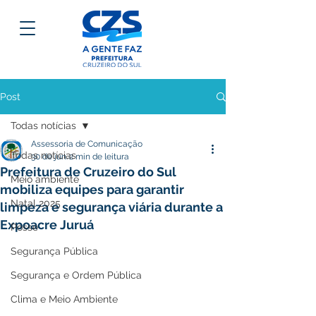
Post
Todas notícias
Assessoria de Comunicação
Todas notícias
30 de jun.
2 min de leitura
Prefeitura de Cruzeiro do Sul
Meio ambiente
mobiliza equipes para garantir
Natal 2025
limpeza e segurança viária durante a
Expoacre Juruá
Posse
Segurança Pública
Segurança e Ordem Pública
Clima e Meio Ambiente