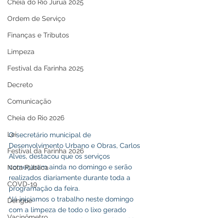
Cheia do Rio Juruá 2025
Ordem de Serviço
Finanças e Tributos
Limpeza
Festival da Farinha 2025
Decreto
Comunicação
Cheia do Rio 2026
Lei
O secretário municipal de 
Desenvolvimento Urbano e Obras, Carlos 
Festival da Farinha 2026
Alves, destacou que os serviços 
começaram ainda no domingo e serão 
Nota Pública
realizados diariamente durante toda a 
COVD-19
programação da feira.
“Já iniciamos o trabalho neste domingo 
Dengue
com a limpeza de todo o lixo gerado 
Vacinômetro