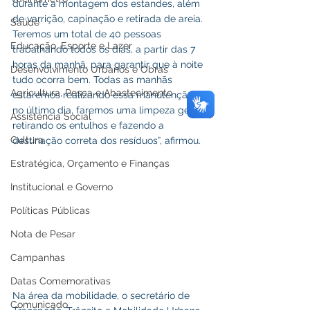
durante a montagem dos estandes, além 
de varrição, capinação e retirada de areia. 
Saúde
Teremos um total de 40 pessoas 
Educação, Esporte e Lazer
trabalhando todos os dias, a partir das 7 
horas da manhã, para garantir que à noite 
Desenvolvimento Urbanos e Obras
tudo ocorra bem. Todas as manhãs 
Agricultura, Pesca e Abastecimento
estaremos realizando essa manutenção e, 
no último dia, faremos uma limpeza geral, 
Assistência Social
retirando os entulhos e fazendo a 
Cultura
destinação correta dos resíduos”, afirmou.
Estratégica, Orçamento e Finanças
Institucional e Governo
Políticas Públicas
Nota de Pesar
Campanhas
Datas Comemorativas
Na área da mobilidade, o secretário de 
Comunicado