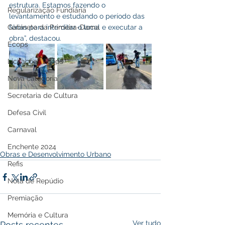
estrutura. Estamos fazendo o 
Regularização Fundiária
levantamento e estudando o período das 
Gabinete da Primeira-Dama
férias para interditar o local e executar a 
obra”, destacou.
Ecops
Licitações Ecops
Nova categoria
Secretaria de Cultura
Defesa Civil
Carnaval
Enchente 2024
Obras e Desenvolvimento Urbano
Refis
Nota de Repúdio
Premiação
Memória e Cultura
Ver tudo
Posts recentes