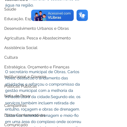
água na região.
Saúde
Educação, Esporte e Lazer
Desenvolvimento Urbanos e Obras
Agricultura, Pesca e Abastecimento
Assistência Social
Cultura
Estratégica, Orçamento e Finanças
O secretário municipal de Obras, Carlos 
Institucional e Governo
Alves, destacou o andamento das 
atividades e reforçou o compromisso da 
Políticas Públicas
gestão municipal com a melhoria da 
Nota de Pesar
infraestrutura da cidade.Segundo ele, os 
serviços também incluem retirada de 
Campanhas
entulho, roçagem e obras de drenagem. 
Datas Comemorativas
“Estamos fazendo drenagem e meio-fio 
em uma área do complexo onde ocorreu 
Comunicado