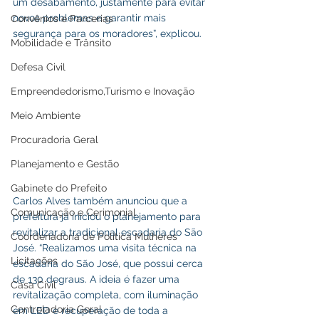
um desabamento, justamente para evitar 
novos problemas e garantir mais 
Convênios e Parcerias
segurança para os moradores”, explicou.
Mobilidade e Trânsito
Defesa Civil
Empreendedorismo,Turismo e Inovação
Meio Ambiente
Procuradoria Geral
Planejamento e Gestão
Gabinete do Prefeito
Carlos Alves também anunciou que a 
Comunicação e Cerimonial
prefeitura já iniciou o planejamento para 
revitalizar a tradicional escadaria do São 
Coordenadoria de Politica Mulheres
José. “Realizamos uma visita técnica na 
Licitações
escadaria do São José, que possui cerca 
de 130 degraus. A ideia é fazer uma 
Casa Civil
revitalização completa, com iluminação 
Controladoria Geral
em LED e recuperação de toda a 