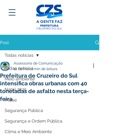
Post
Todas notícias
Assessoria de Comunicação
Todas notícias
12 de mai.
2 min de leitura
Prefeitura de Cruzeiro do Sul
Meio ambiente
intensifica obras urbanas com 40
Natal 2025
toneladas de asfalto nesta terça-
feira
Posse
Segurança Pública
Segurança e Ordem Pública
Clima e Meio Ambiente