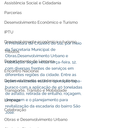
Assistência Social e Cidadania
Parcerias
Desenvolvimento Econômico e Turismo
IPTU
Desenvolvimento econômico e turismo
A Prefeitura de Cruzeiro do Sul, por meio 
da Secretaria Municipal de 
Tributos
Obras,Desenvolvimento Urbano e 
Departamento de Limpeza
Habitação, segue nesta terça-feira, 12, 
com diversas frentes de serviços em 
Encontro Nacional
diferentes regiões da cidade. Entre as 
Desenvolvimento econômico e turismo
ações realizadas estão a operação tapa-
buraco com a aplicação de 40 toneladas 
Transporte, Trânsito e Mobilidade
de asfalto, retirada de entulho, roçagem, 
drenagem e o planejamento para 
Limpeza
revitalização da escadaria do bairro São 
Celebração
José.
Obras e Desenvolvimento Urbano