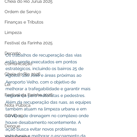
Cheia do Rio Juruá 2025
Ordem de Serviço
Finanças e Tributos
Limpeza
Festival da Farinha 2025
Decreto
Os trabalhos de recuperação das vias 
estão sendo executados em pontos 
Comunicação
estratégicos, incluindo os bairros 25 de 
Cheia do Rio 2026
Agosto, São José e áreas próximas ao 
Aeroporto Velho, com o objetivo de 
Lei
melhorar a trafegabilidade e garantir mais 
Festival da Farinha 2026
segurança para motoristas e pedestres. 
Além da recuperação das ruas, as equipes 
Nota Pública
também atuam na limpeza urbana e em 
COVD-19
serviços de drenagem no complexo onde 
houve desabamento recentemente. A 
Dengue
ação busca evitar novos problemas 
estruturais e melhorar o escoamento da 
Vacinômetro