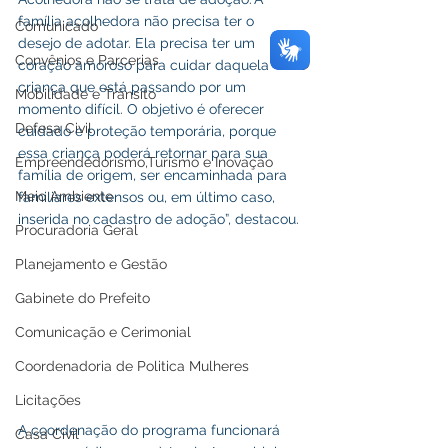
família acolhedora não precisa ter o 
Comunicado
desejo de adotar. Ela precisa ter um 
Convênios e Parcerias
coração amoroso para cuidar daquela 
criança que está passando por um 
Mobilidade e Trânsito
momento difícil. O objetivo é oferecer 
Defesa Civil
cuidado e proteção temporária, porque 
essa criança poderá retornar para sua 
Empreendedorismo,Turismo e Inovação
família de origem, ser encaminhada para 
Meio Ambiente
familiares extensos ou, em último caso, 
inserida no cadastro de adoção”, destacou.
Procuradoria Geral
Planejamento e Gestão
Gabinete do Prefeito
Comunicação e Cerimonial
Coordenadoria de Politica Mulheres
Licitações
A coordenação do programa funcionará 
Casa Civil