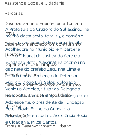
Assistência Social e Cidadania
Parcerias
Desenvolvimento Econômico e Turismo
A Prefeitura de Cruzeiro do Sul assinou, na 
IPTU
manhã desta sexta-feira, 15, o convênio 
para implantação do Programa Família 
Desenvolvimento econômico e turismo
Acolhedora no município, em parceria 
Tributos
com o Tribunal de Justiça do Acre e a 
Fundação Betel. A assinatura ocorreu no 
Departamento de Limpeza
gabinete do prefeito Zequinha Lima e 
Encontro Nacional
contou com a presença do Defensor 
Público, Diego Luís Sales, delegado 
Desenvolvimento econômico e turismo
Venicius Almeida, titular da Delegacia 
Transporte, Trânsito e Mobilidade
Especializada de Proteção à Criança e ao 
Adolescente, o presidente da Fundação 
Limpeza
Betel, Flavio Felipe da Cunha e a 
Secretaria Municipal de Assistência Social 
Celebração
e Cidadania, Milca Santos. 
Obras e Desenvolvimento Urbano