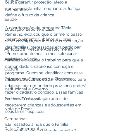
busca garantir proteção, afeto e 
convivência familiar enquanto a Justiça 
Vacinômetro
define o futuro da criança.
Saúde
A coordenação do programa,Tânia 
Educação, Esporte e Lazer
Ramalho, explicou que o primeiro passo 
Desenvolvimento Urbanos e Obras
será a divulgação do serviço e a seleção 
das famílias interessadas em participar. 
Agricultura, Pesca e Abastecimento
“Primeiramente nós iremos selecionar 
Assistência Social
famílias e divulgar o trabalho para que a 
comunidade cruzeirense conheça o 
Cultura
programa. Quem se identificar com essa 
Estratégica, Orçamento e Finanças
missão de acolher, cuidar e dar afeto para 
crianças por um período provisório poderá 
Institucional e Governo
fazer o cadastro conosco. Essas famílias 
receberão capacitação antes de 
Políticas Públicas
receberem crianças e adolescentes em 
Nota de Pesar
seus lares”, explicou.
Campanhas
Ela ressaltou ainda que o Família 
Datas Comemorativas
Acolhedora não se trata de adoção.“A 