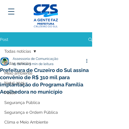
Post
Todas notícias
Assessoria de Comunicação
Todas notícias
15 de mai.
3 min de leitura
Prefeitura de Cruzeiro do Sul assina
Meio ambiente
convênio de R$ 310 mil para
Natal 2025
implantação do Programa Família
Acolhedora no município
Posse
Segurança Pública
Segurança e Ordem Pública
Clima e Meio Ambiente