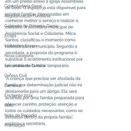
em um prédio anexo à Igreja Assembleia 
Controladoria Geral
de Deus. O espaço já está disponível para 
receber famílias interessadas em 
Regularização Fundiária
conhecer melhor o serviço e realizar o 
Gabinete da Primeira-Dama
cadastro. A secretária municipal de 
Assistência Social e Cidadania, Milca 
Ecops
Santos, classificou o momento como 
Licitações Ecops
histórico para o município. Segundo a 
secretária, a proposta do programa é 
Nova categoria
substituir o acolhimento institucional por 
Secretaria de Cultura
um ambiente familiar temporário.
Defesa Civil
“A criança que precisar ser afastada da 
família por determinação judicial não irá 
Carnaval
diretamente para um abrigo. Ela será 
Enchente 2024
acolhida por uma família preparada para 
oferecer carinho, proteção, atenção e 
Refis
todos os cuidados necessários, como se 
Nota de Repúdio
estivesse dentro da própria família”, 
explicou a secretária. 
Premiação