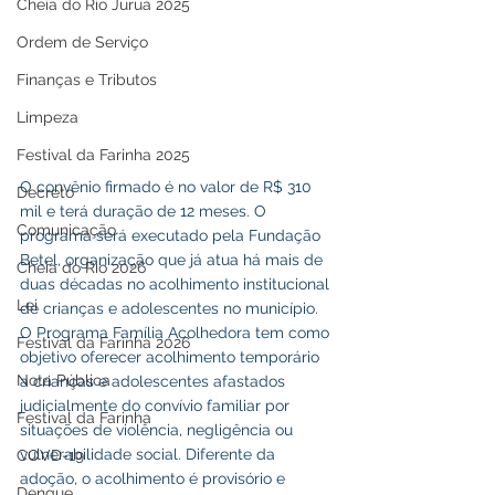
Cheia do Rio Juruá 2025
Ordem de Serviço
Finanças e Tributos
Limpeza
Festival da Farinha 2025
O convênio firmado é no valor de R$ 310 
Decreto
mil e terá duração de 12 meses. O 
Comunicação
programa será executado pela Fundação 
Betel, organização que já atua há mais de 
Cheia do Rio 2026
duas décadas no acolhimento institucional 
Lei
de crianças e adolescentes no município. 
O Programa Família Acolhedora tem como 
Festival da Farinha 2026
objetivo oferecer acolhimento temporário 
Nota Pública
a crianças e adolescentes afastados 
judicialmente do convívio familiar por 
Festival da Farinha
situações de violência, negligência ou 
vulnerabilidade social. Diferente da 
COVD-19
adoção, o acolhimento é provisório e 
Dengue