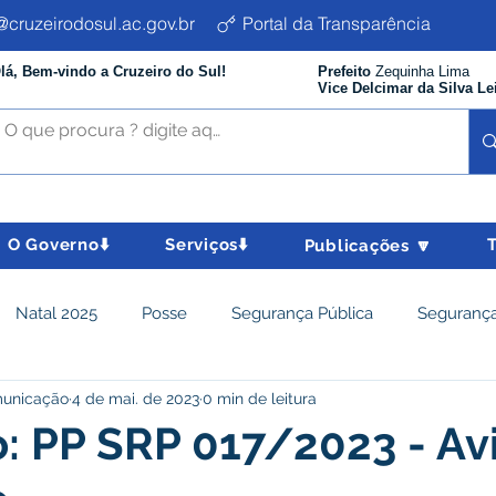
cruzeirodosul.ac.gov.br
Portal da Transparência
lá, Bem-vindo a Cruzeiro do Sul!
Prefeito
Zequinha Lima
Vice Delcimar da Silva Le
O Governo⬇️
Serviços⬇️
Publicações 🔽
Natal 2025
Posse
Segurança Pública
Segurança
municação
4 de mai. de 2023
0 min de leitura
istência Social e Cidadania
Parcerias
Desenvolvimento
o: PP SRP 017/2023 - Av
nômico e turismo
Tributos
Departamento de Limpeza