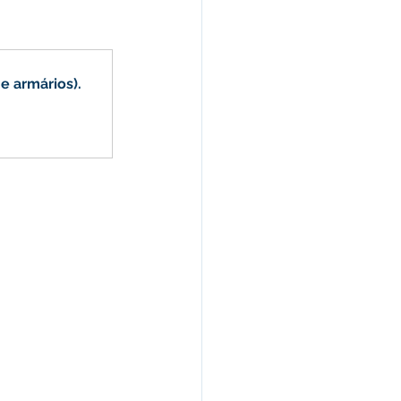
Celebração
e armários).
nças e Tributos
Lei