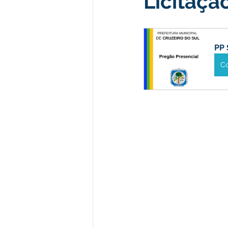
Licitaçã
Desenvolvimento econômico e 
PP 
C
Obras e Desenvolvimento Urba
Limpeza
Festival da Farinh
Festival da Farinha 2026
No