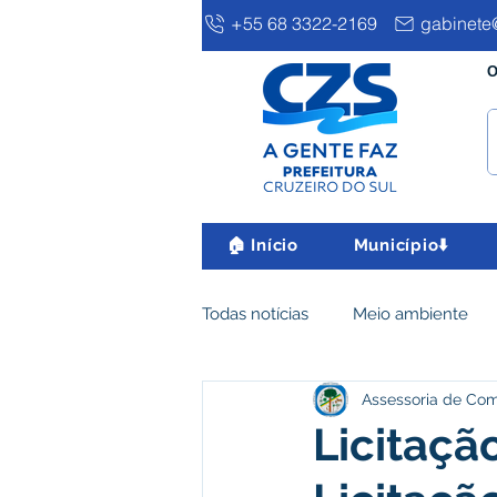
+55 68 3322-2169
gabinete@
O
🏠 Início
Município⬇️
Todas notícias
Meio ambiente
Assessoria de Co
Clima e Meio Ambiente
Ass
Licitaçã
IPTU
Desenvolvimento eco