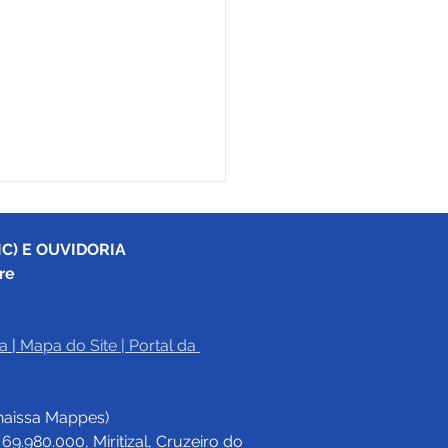
C) E OUVIDORIA
re
a
|
Mapa do Site
 | 
Portal da 
17/2025 - Aviso de
tação
haissa Mappes)
.980.000, Miritizal, Cruzeiro do 