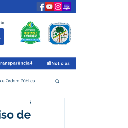
ite
Transparência⬇️
📰Notícias
 e Ordem Pública
 Econômico e Turismo
iso de
Encontro Nacional