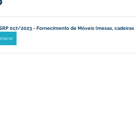
o
turismo
Transporte, Trânsito e Mobilidade
Limpeza
SRP 017/2023 - Fornecimento de Móveis (mesas, cadeiras 
omprar
no
Cheia do Rio Juruá 2025
Ordem de Serviço
Fina
a 2025
Decreto
Comunicação
Cheia do Rio 2026
ta Pública