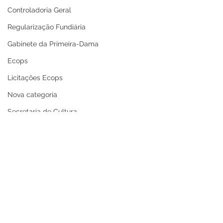
Controladoria Geral
Regularização Fundiária
Gabinete da Primeira-Dama
Ecops
Licitações Ecops
Nova categoria
Secretaria de Cultura
Defesa Civil
Carnaval
Enchente 2024
Refis
Nota de Repúdio
Premiação