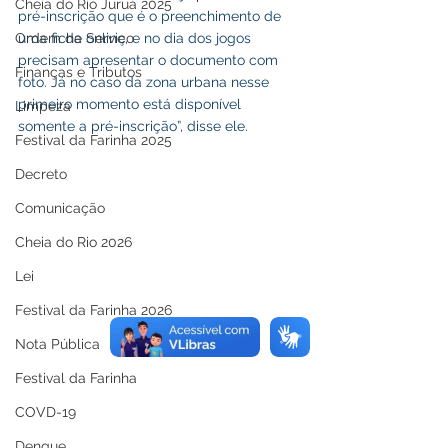
Cheia do Rio Juruá 2025
pré-inscrição que é o preenchimento de 
uma ficha online, e no dia dos jogos 
Ordem de Serviço
precisam apresentar o documento com 
Finanças e Tributos
foto. Já no caso da zona urbana nesse 
primeiro momento está disponível 
Limpeza
somente a pré-inscrição”, disse ele. 
Festival da Farinha 2025
Decreto
Comunicação
Cheia do Rio 2026
Lei
Festival da Farinha 2026
Nota Pública
Festival da Farinha
COVD-19
Dengue