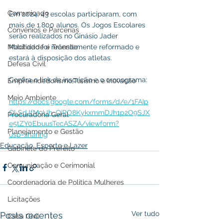
Comunicado
Em 2024, 43 escolas participaram, com 
mais de 1.800 alunos. Os Jogos Escolares 
Convênios e Parcerias
serão realizados no Ginásio Jader 
Machado foi recentemente reformado e 
Mobilidade e Trânsito
estará à disposição dos atletas.
Defesa Civil
Confira o link de inscrição e o cronograma: 
Empreendedorismo,Turismo e Inovação
Meio Ambiente
https://docs.google.com/forms/d/e/1FAIp
QLSdJfM9Uh_QjPO8KykxmmDJh1p2O9SJX
Procuradoria Geral
e5tZY0EbuusTecASZA/viewform?
Planejamento e Gestão
usp=sharing
Educação, Esporte e Lazer
Gabinete do Prefeito
Comunicação e Cerimonial
Coordenadoria de Politica Mulheres
Licitações
Ver tudo
Posts recentes
Casa Civil