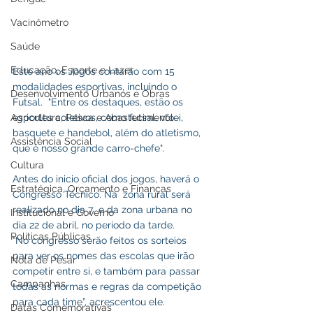
Vacinômetro
Saúde
Educação, Esporte e Lazer
Este ano os Jogos contarão com 15 
modalidades esportivas, incluindo o 
Desenvolvimento Urbanos e Obras
Futsal.  "Entre os destaques, estão os 
esportes coletivos, como futsal, vôlei, 
Agricultura, Pesca e Abastecimento
basquete e handebol, além do atletismo, 
Assistência Social
que é nosso grande carro-chefe".
Cultura
Antes do inicio oficial dos jogos, haverá o 
Estratégica, Orçamento e Finanças
Congresso Técnico. Na  zona rural será 
realizado no dia 7  e da zona urbana no 
Institucional e Governo
dia 22 de abril, no período da tarde. 
Políticas Públicas
“No congresso serão feitos os sorteios 
para ver os nomes das escolas que irão 
Nota de Pesar
competir entre si, e também para passar 
Campanhas
todas as normas e regras da competição 
para cada time”, acrescentou ele.
Datas Comemorativas