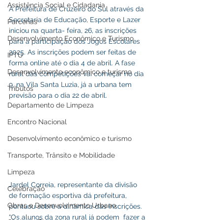
Assistência Social e Cidadania
A Prefeitura de Cruzeiro do Sul através da 
Secretaria de Educação, Esporte e Lazer 
Parcerias
iniciou na quarta- feira, 26, as inscrições 
Desenvolvimento Econômico e Turismo
para a participação dos Jogos Escolares 
2025. As inscrições podem ser feitas de 
IPTU
forma online até o dia 4 de abril. A fase 
Desenvolvimento econômico e turismo
rural das competições vai começar no dia 
9, na Vila Santa Luzia, já a urbana tem 
Tributos
previsão para o dia 22 de abril. 
Departamento de Limpeza
Encontro Nacional
Desenvolvimento econômico e turismo
Transporte, Trânsito e Mobilidade
Limpeza
Jardel Correia, representante da divisão 
Celebração
de formação esportiva dá prefeitura, 
Obras e Desenvolvimento Urbano
pontuou sobre a dinâmica das inscrições. 
“Os alunos da zona rural já podem  fazer a 