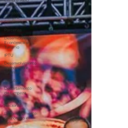
Clima e Meio
Ambiente
Assistência
Social e
Cidadania
Parcerias
Desenvolvimento
Econômico e
Turismo
IPTU
Desenvolvimento
econômico e
turismo
Tributos
Departamento
de Limpeza
Encontro
Nacional
Desenvolvimento
econômico e
turismo