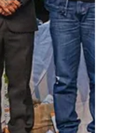
2026
Lei
Festival da
Farinha 2026
Nota Pública
Festival da
Farinha
COVD-19
Dengue
Vacinômetro
Saúde
Educação,
Esporte e
Lazer
Desenvolvimento
Urbanos e
Obras
Agricultura,
Pesca e