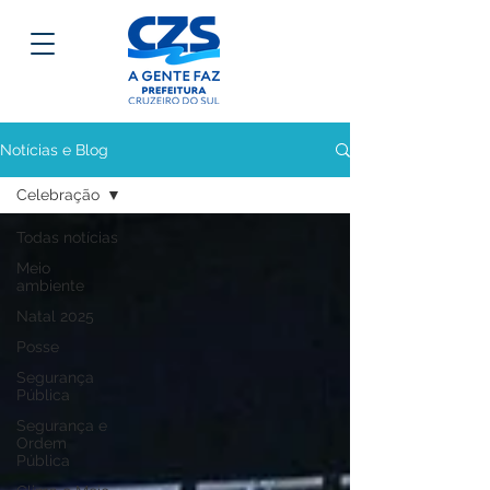
Notícias e Blog
Celebração
Todas notícias
Meio
ambiente
Natal 2025
Posse
Segurança
Pública
Segurança e
Ordem
Pública