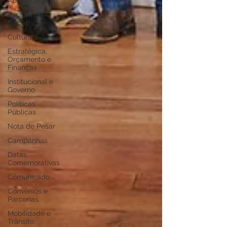
Abastecimento
Assistência
Social
Cultura
Estratégica,
Orçamento e
Finanças
Institucional e
Governo
Políticas
Públicas
Nota de Pesar
Campanhas
Datas
Comemorativas
Comunicado
Convênios e
Parcerias
Mobilidade e
Trânsito