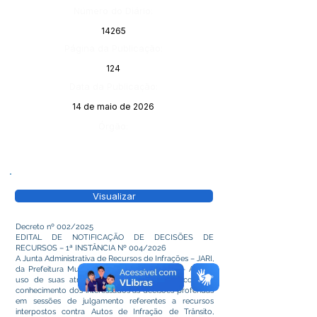
Número do Diário:
14265
Página da Publicação:
124
Data da Publicação:
14 de maio de 2026
Órgão:
Visualizar
Decreto nº 002/2025
EDITAL DE NOTIFICAÇÃO DE DECISÕES DE
RECURSOS – 1ª INSTÂNCIA Nº 004/2026
A Junta Administrativa de Recursos de Infrações – JARI,
da Prefeitura Municipal de Cruzeiro do Sul – AC, no
uso de suas atribuições legais, torna público para
conhecimento dos interessados as decisões proferidas
em sessões de julgamento referentes a recursos
interpostos contra Autos de Infração de Trânsito,