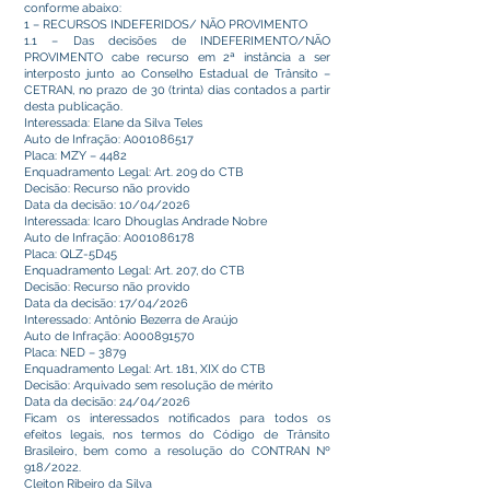
conforme abaixo:
1 – RECURSOS INDEFERIDOS/ NÃO PROVIMENTO
1.1 – Das decisões de INDEFERIMENTO/NÃO
PROVIMENTO cabe recurso em 2ª instância a ser
interposto junto ao Conselho Estadual de Trânsito –
CETRAN, no prazo de 30 (trinta) dias contados a partir
desta publicação.
Interessada: Elane da Silva Teles
Auto de Infração: A001086517
Placa: MZY – 4482
Enquadramento Legal: Art. 209 do CTB
Decisão: Recurso não provido
Data da decisão: 10/04/2026
Interessada: Icaro Dhouglas Andrade Nobre
Auto de Infração: A001086178
Placa: QLZ-5D45
Enquadramento Legal: Art. 207, do CTB
Decisão: Recurso não provido
Data da decisão: 17/04/2026
Interessado: Antônio Bezerra de Araújo
Auto de Infração: A000891570
Placa: NED – 3879
Enquadramento Legal: Art. 181, XIX do CTB
Decisão: Arquivado sem resolução de mérito
Data da decisão: 24/04/2026
Ficam os interessados notificados para todos os
efeitos legais, nos termos do Código de Trânsito
Brasileiro, bem como a resolução do CONTRAN Nº
918/2022.
Cleiton Ribeiro da Silva