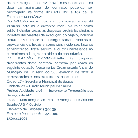
da contratação é de 12 (doze) meses, contados da
data da assinatura do contrato, podendo ser
prorrogado, na forma dos arts. 106 e 107 da Lei
Federal nº 14.133/2021.
DO VALOR:O valor total da contratação é de R$
7.200,00 (sete mil e duzentos reais). No valor acima
estão incluídas todas as despesas ordinárias diretas e
indiretas decorrentes de execução do objeto, inclusive
tributos e/ou impostos, encargos sociais, trabalhistas,
previdenciários, fiscais e comerciais incidentes, taxa de
administração, frete, seguro e outros necessários ao
cumprimento integral do objeto da contratação.
DA DOTAÇÃO ORÇAMENTÁRIA: As despesas
decorrentes deste contrato correrão por conta da
seguinte dotação fixada na Lei Orçamentária Anual do
Município de Cruzeiro do Sul, exercício de 2026 e
correspondentes nos exercícios subsequentes:
Órgão: 17 – Secretaria Municipal de Saúde
Unidade: 02 – Fundo Municipal de Saúde
Projeto Atividade: 2.069 – Incremento Temporário aos
Serviços de APS
2.070 – Manutenção ao Piso de Atenção Primária em
Saúde-APS / Custeio
Elemento de Despesa: 3.3.90.39
Fonte de Recurso: 1.600.42.0000
1.500.41.1002
DATA DA ASSINATURA: Cruzeiro do Sul/AC, 30 de
junho de 2026.
ASSINAM: LUIS RAFAEL GONÇALVES GOMES,
SECRETÁRIO MUNICIPAL DE SAÚDE INTERINO –