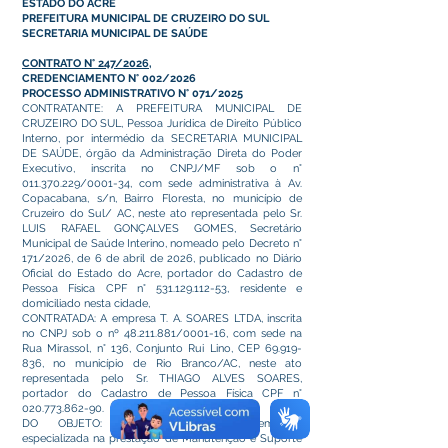
ESTADO DO ACRE
PREFEITURA MUNICIPAL DE CRUZEIRO DO SUL
SECRETARIA MUNICIPAL DE SAÚDE
CONTRATO N° 247/2026,
CREDENCIAMENTO N° 002/2026
PROCESSO ADMINISTRATIVO N° 071/2025
CONTRATANTE: A PREFEITURA MUNICIPAL DE
CRUZEIRO DO SUL, Pessoa Jurídica de Direito Público
Interno, por intermédio da SECRETARIA MUNICIPAL
DE SAÚDE, órgão da Administração Direta do Poder
Executivo, inscrita no CNPJ/MF sob o n°
011.370.229
/0001-34, com sede administrativa à Av.
Copacabana, s/n, Bairro Floresta, no município de
Cruzeiro do Sul/ AC, neste ato representada pelo Sr.
LUIS RAFAEL GONÇALVES GOMES, Secretário
Municipal de Saúde Interino, nomeado pelo Decreto n°
171/2026, de 6 de abril de 2026, publicado no Diário
Oficial do Estado do Acre, portador do Cadastro de
Pessoa Física CPF n°
531.129.112-53
, residente e
domiciliado nesta cidade,
CONTRATADA: A empresa T. A. SOARES LTDA, inscrita
no CNPJ sob o nº
48.211.881
/0001-16, com sede na
Rua Mirassol, n° 136, Conjunto Rui Lino, CEP
69.919-
836
, no município de Rio Branco/AC, neste ato
representada pelo Sr. THIAGO ALVES SOARES,
portador do Cadastro de Pessoa Física CPF n°
020.773.862-90
.
DO OBJETO: Credenciamento de empresa
especializada na prestação de Manutenção e Suporte