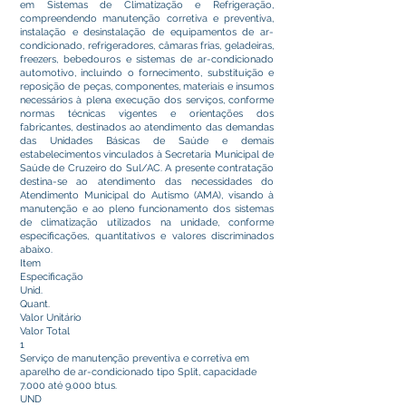
em Sistemas de Climatização e Refrigeração,
compreendendo manutenção corretiva e preventiva,
instalação e desinstalação de equipamentos de ar-
condicionado, refrigeradores, câmaras frias, geladeiras,
freezers, bebedouros e sistemas de ar-condicionado
automotivo, incluindo o fornecimento, substituição e
reposição de peças, componentes, materiais e insumos
necessários à plena execução dos serviços, conforme
normas técnicas vigentes e orientações dos
fabricantes, destinados ao atendimento das demandas
das Unidades Básicas de Saúde e demais
estabelecimentos vinculados à Secretaria Municipal de
Saúde de Cruzeiro do Sul/AC. A presente contratação
destina-se ao atendimento das necessidades do
Atendimento Municipal do Autismo (AMA), visando à
manutenção e ao pleno funcionamento dos sistemas
de climatização utilizados na unidade, conforme
especificações, quantitativos e valores discriminados
abaixo.
Item
Especificação
Unid.
Quant.
Valor Unitário
Valor Total
1
Serviço de manutenção preventiva e corretiva em
aparelho de ar-condicionado tipo Split, capacidade
7.000 até 9.000 btus.
UND