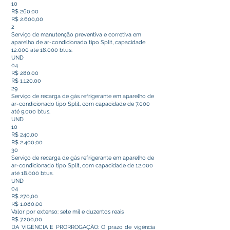
10
R$ 260,00
R$ 2.600,00
2
Serviço de manutenção preventiva e corretiva em
aparelho de ar-condicionado tipo Split, capacidade
12.000 até 18.000 btus.
UND
04
R$ 280,00
R$ 1.120,00
29
Serviço de recarga de gás refrigerante em aparelho de
ar-condicionado tipo Split, com capacidade de 7.000
até 9.000 btus.
UND
10
R$ 240,00
R$ 2.400,00
30
Serviço de recarga de gás refrigerante em aparelho de
ar-condicionado tipo Split, com capacidade de 12.000
até 18.000 btus.
UND
04
R$ 270,00
R$ 1.080,00
Valor por extenso: sete mil e duzentos reais
R$ 7.200,00
DA VIGÊNCIA E PRORROGAÇÃO: O prazo de vigência