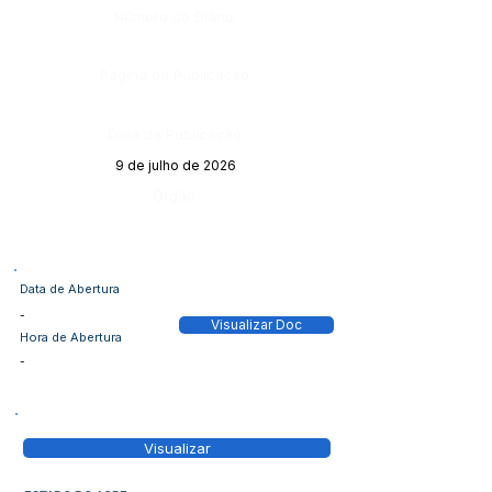
Número do Diário:
Página da Publicação:
Data da Publicação:
9 de julho de 2026
Órgão:
Data de Abertura
-
Visualizar Doc
Hora de Abertura
-
Visualizar