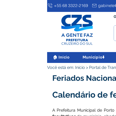
+55 68 3322-2169
gabinete@
O
🏠 Início
Município⬇️
Você está em: Início > Portal de Tra
Feriados Naciona
Calendário de f
A Prefeitura Municipal de Porto