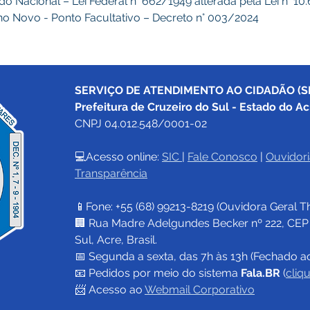
iado Nacional – Lei Federal n° 662/1949 alterada pela Lei n° 1
 Ano Novo - Ponto Facultativo – Decreto n° 003/2024
SERVIÇO DE ATENDIMENTO AO CIDADÃO (SI
Prefeitura de Cruzeiro do Sul - Estado do Ac
CNPJ 04.012.548/0001-02
💻Acesso online: 
SIC 
| 
Fale Conosco
 | 
Ouvidori
Transparência
📱Fone: +55 (68) 
99213-8219
 (Ouvidora Geral 
T
🏢 Rua Madre Adelgundes Becker nº 222, CEP 69
Sul, Acre, Brasil.
📅 Segunda a sexta, das 7h às 13h (Fechado a
📧 
Pedidos por meio do sistema 
Fala.BR
 (
cliq
📨 Acesso ao 
Webmail Corporativo