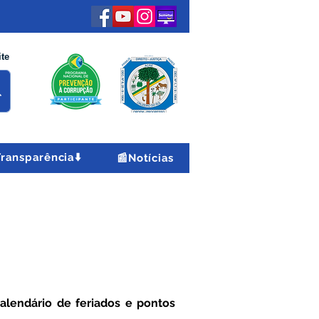
ite
Transparência⬇️
📰Notícias
alendário de feriados e pontos 