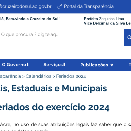
cruzeirodosul.ac.gov.br
Portal da Transparência
lá, Bem-vindo a Cruzeiro do Sul!
Prefeito
Zequinha Lima
Vice Delcimar da Silva Le
O Governo⬇️
Serviços⬇️
Publicações 🔽
nsparência > Calendários > Feriados 2024
is, Estaduais e Municipais
eriados do exercício 2024
 Acre, no uso de suas atribuições legais faz saber que o 
c