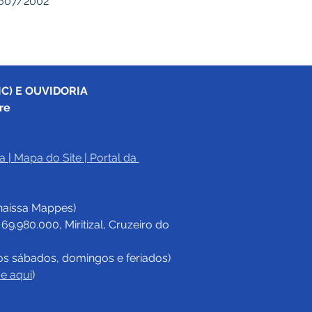
0.607/2002
C) E OUVIDORIA
re
a
|
Mapa do Site
 | 
Portal da 
haissa Mappes)
.980.000, Miritizal, Cruzeiro do 
os sábados, domingos e feriados)
ue aqui
)