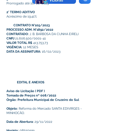
Prorrogado até 16/10/2025
2° TERMO ADITIVO
Acréscimo de 19.41%
CONTRATO N°105/2023
PROCESSO ADM. N°1892/2022
CONTRATADO:
J. B. BARBOSA DA CUNHA EIRELI
CNPJ
21.606.500/0001-41
VALOR TOTAL R$
413.753,73
VIGÊNCIA:
12 MESES
DATA DA ASSINATURA:
16/02/2023
EDITAL E ANEXOS
Aviso de Licitação
(
PDF
)
Tomada de Preços nº 008/2022
Órgão: Prefeitura Municipal de Cruzeiro do Sul
Objeto:
Reforma do Mercado SANTA EDIVIRGES -
MINHOCÃO.
Data de Abertura:
29/11/2022
Horário:
08h30min