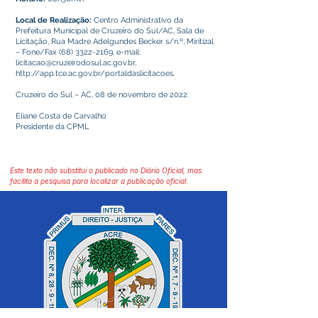
Local de Realização:
Centro Administrativo da
Prefeitura Municipal de Cruzeiro do Sul/AC, Sala de
Licitação, Rua Madre Adelgundes Becker s/n.º, Miritizal
– Fone/Fax
(68) 3322-2169
, e-mail:
licitacao@cruzeirodosul.ac.gov.br
,
http://app.tce.ac.gov.br/portaldaslicitacoes.
Cruzeiro do Sul – AC, 08 de novembro de 2022.
Eliane Costa de Carvalho
Presidente da CPML
Este texto não substitui o publicado no Diário Oficial, mas
facilita a pesquisa para localizar a publicação oficial.