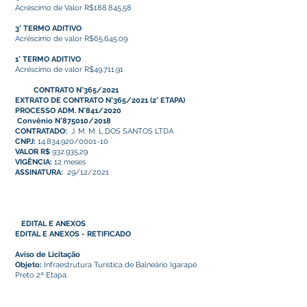
Acréscimo de Valor R$188.845,58
3° TERMO ADITIVO
Acréscimo de valor R$65.645.09
1° TERMO ADITIVO
Acréscimo de valor R$49.711,91
CONTRATO N°365/2021
EXTRATO DE CONTRATO N°365/2021 (2° ETAPA)
PROCESSO ADM. N°841/2020
Convênio N°875010/2018
CONTRATADO:
J. M. M. L DOS SANTOS LTDA
CNPJ:
14.834.920/0001-10
VALOR R$
932.935,29
VIGÊNCIA:
12 meses
ASSINATURA:
29/12/2021
EDITAL E ANEXOS
EDITAL E ANEXOS - RETIFICADO
Aviso de Licitação
Objeto:
Infraestrutura Turística de Balneário Igarapé
Preto 2ª Etapa.