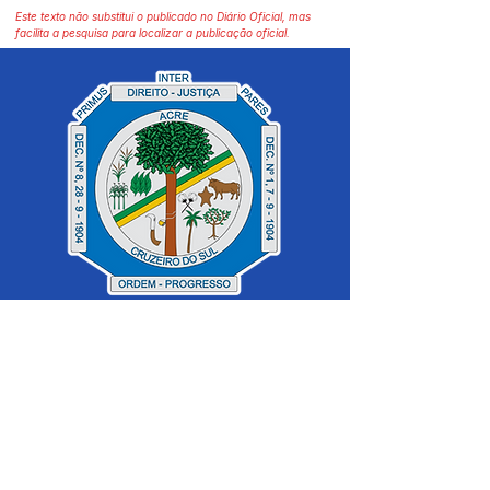
Este texto não substitui o publicado no Diário Oficial, mas
facilita a pesquisa para localizar a publicação oficial.
SERVIÇO DE ATENDIMENTO AO 
CIDADÃO (SIC) E OUVIDORIA
Prefeitura de Cruzeiro do Sul - Estado 
do Acre
CNPJ 04.012.548/0001-02
💻Acesso online: 
SIC 
| 
Fale Conosco
 | 