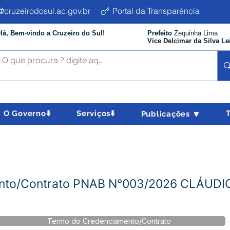
cruzeirodosul.ac.gov.br
Portal da Transparência
lá, Bem-vindo a Cruzeiro do Sul!
Prefeito
Zequinha Lima
Vice Delcimar da Silva Le
O Governo⬇️
Serviços⬇️
Publicações 🔽
ento/Contrato PNAB N°003/2026 CLÁUD
Termo do Credenciamento/Contrato