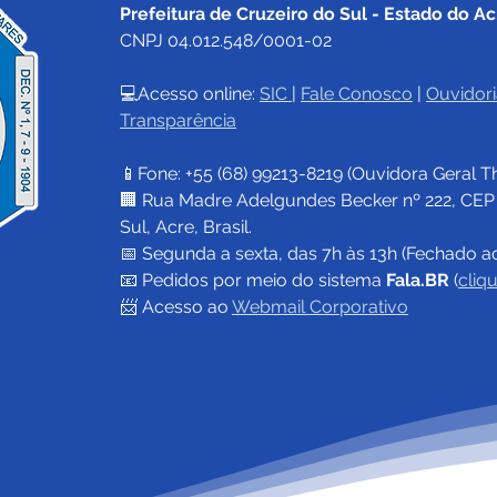
Prefeitura de Cruzeiro do Sul - Estado do Ac
CNPJ 04.012.548/0001-02
💻Acesso online: 
SIC 
| 
Fale Conosco
 | 
Ouvidori
Transparência
📱Fone: +55 (68) 
99213-8219
 (Ouvidora Geral 
T
🏢 Rua Madre Adelgundes Becker nº 222, CEP 69
Sul, Acre, Brasil.
📅 Segunda a sexta, das 7h às 13h (Fechado a
📧 
Pedidos por meio do sistema 
Fala.BR
 (
cliq
📨 Acesso ao 
Webmail Corporativo