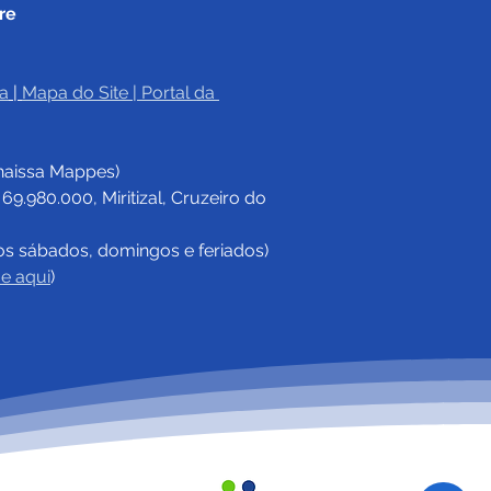
re
a
|
Mapa do Site
 | 
Portal da 
haissa Mappes)
.980.000, Miritizal, Cruzeiro do 
os sábados, domingos e feriados)
ue aqui
)