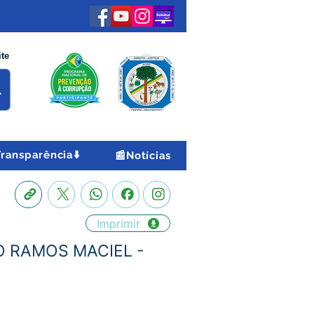
ite
Transparência⬇️
📰Notícias
Imprimir
IO RAMOS MACIEL -