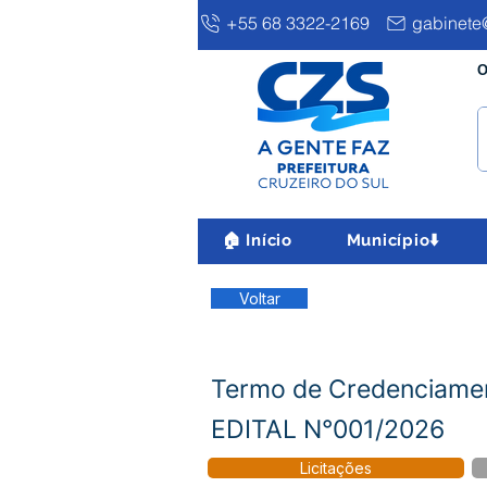
+55 68 3322-2169
gabinete@
O
🏠 Início
Município⬇️
Voltar
Termo de Credenciam
EDITAL N°001/2026
Licitações