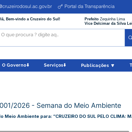
cruzeirodosul.ac.gov.br
Portal da Transparência
lá, Bem-vindo a Cruzeiro do Sul!
Prefeito
Zequinha Lima
Vice Delcimar da Silva Le
O Governo⬇️
Serviços⬇️
Publicações 🔽
N°001/2026 - Semana do Meio Ambiente
 do Meio Ambiente para: “CRUZEIRO DO SUL PELO CLIMA: