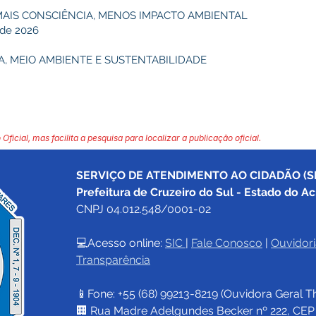
MAIS CONSCIÊNCIA, MENOS IMPACTO AMBIENTAL
 de 2026
A, MEIO AMBIENTE E SUSTENTABILIDADE
 Oficial, mas facilita a pesquisa para localizar a publicação oficial.
SERVIÇO DE ATENDIMENTO AO CIDADÃO (SI
Prefeitura de Cruzeiro do Sul - Estado do Ac
CNPJ 04.012.548/0001-02
💻Acesso online: 
SIC 
| 
Fale Conosco
 | 
Ouvidori
Transparência
📱Fone: +55 (68) 
99213-8219
 (Ouvidora Geral 
T
🏢 Rua Madre Adelgundes Becker nº 222, CEP 69