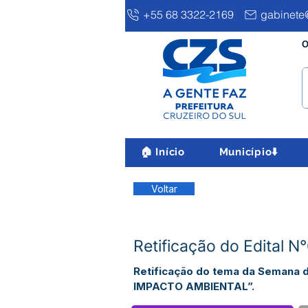
+55 68 3322-2169
gabinete@
O
🏠 Início
Município⬇️
Voltar
Retificação do Edital 
Retificação do tema da Semana
IMPACTO AMBIENTAL”.