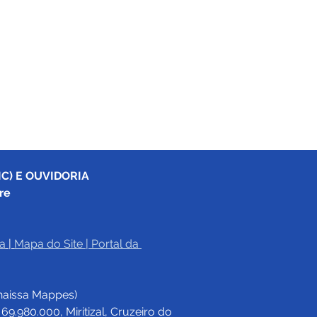
C) E OUVIDORIA
re
a
|
Mapa do Site
 | 
Portal da 
haissa Mappes)
.980.000, Miritizal, Cruzeiro do 