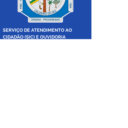
SERVIÇO DE ATENDIMENTO AO 
CIDADÃO (SIC) E OUVIDORIA
Prefeitura de Cruzeiro do Sul - Estado 
do Acre
CNPJ 04.012.548/0001-02
💻Acesso online: 
SIC 
| 
Fale Conosco
 | 
Ouvidoria
|
Mapa do Site
 | 
Portal da 
Transparência
📱Fone: +55 (68) 
99213-8219
 (Ouvidora 
Geral 
Thaissa Mappes)
🏢 Rua Madre Adelgundes Becker nº 
222, CEP 69.980.000, Miritizal, Cruzeiro 
do Sul, Acre, Brasil.