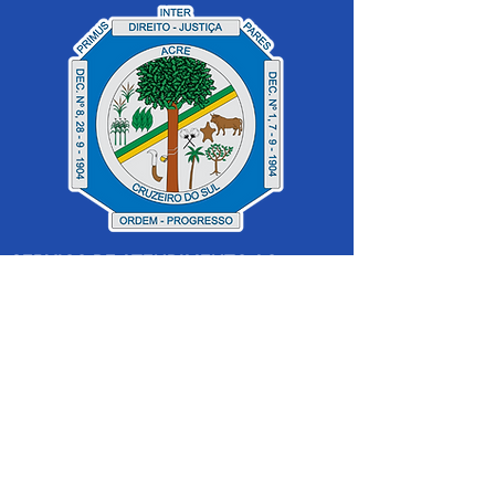
SERVIÇO DE ATENDIMENTO AO 
CIDADÃO (SIC) E OUVIDORIA
Prefeitura de Cruzeiro do Sul - Estado 
do Acre
CNPJ 04.012.548/0001-02
💻Acesso online: 
SIC 
| 
Fale Conosco
 | 
Ouvidoria
|
Mapa do Site
 | 
Portal da 
Transparência