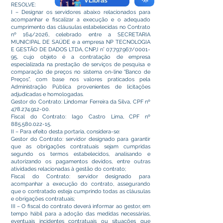
RESOLVE:
I – Designar os servidores abaixo relacionados para
acompanhar e fiscalizar a execução e o adequado
cumprimento das cláusulas estabelecidas no Contrato
nº 164/2026, celebrado entre a SECRETARIA
MUNICIPAL DE SAÚDE e a empresa NP TECNOLOGIA
E GESTÃO DE DADOS LTDA, CNPJ n°
07.797.967
/0001-
95, cujo objeto é a contratação de empresa
especializada na prestação de serviços de pesquisa e
comparação de preços no sistema on-line “Banco de
Preços”, com base nos valores praticados pela
Administração Pública provenientes de licitações
adjudicadas e homologadas.
Gestor do Contrato: Lindomar Ferreira da Silva, CPF nº
478.274.912-00
.
Fiscal do Contrato: Iago Castro Lima, CPF nº
885.580.022-15
.
II – Para efeito desta portaria, considera-se:
Gestor do Contrato: servidor designado para garantir
que as obrigações contratuais sejam cumpridas
segundo os termos estabelecidos, analisando e
autorizando os pagamentos devidos, entre outras
atividades relacionadas à gestão do contrato;
Fiscal do Contrato: servidor designado para
acompanhar a execução do contrato, assegurando
que o contratado esteja cumprindo todas as cláusulas
e obrigações contratuais;
III – O fiscal do contrato deverá informar ao gestor, em
tempo hábil para a adoção das medidas necessárias,
eventuais incidentes contratuais ou situações que