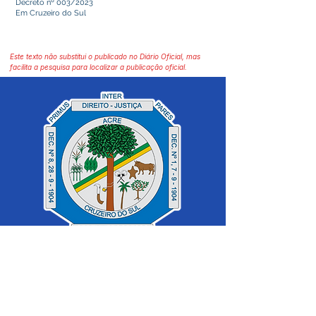
Decreto nº 003/2023
Em Cruzeiro do Sul
Este texto não substitui o publicado no Diário Oficial, mas
facilita a pesquisa para localizar a publicação oficial.
SERVIÇO DE ATENDIMENTO AO 
CIDADÃO (SIC) E OUVIDORIA
Prefeitura de Cruzeiro do Sul - Estado 
do Acre