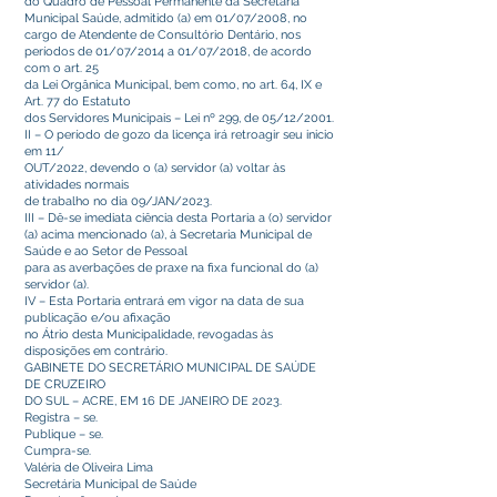
do Quadro de Pessoal Permanente da Secretaria
Municipal Saúde, admitido (a) em 01/07/2008, no
cargo de Atendente de Consultório Dentário, nos
períodos de 01/07/2014 a 01/07/2018, de acordo
com o art. 25
da Lei Orgânica Municipal, bem como, no art. 64, IX e
Art. 77 do Estatuto
dos Servidores Municipais – Lei nº 299, de 05/12/2001.
II – O período de gozo da licença irá retroagir seu inicio
em 11/
OUT/2022, devendo o (a) servidor (a) voltar às
atividades normais
de trabalho no dia 09/JAN/2023.
III – Dê-se imediata ciência desta Portaria a (o) servidor
(a) acima mencionado (a), à Secretaria Municipal de
Saúde e ao Setor de Pessoal
para as averbações de praxe na fixa funcional do (a)
servidor (a).
IV – Esta Portaria entrará em vigor na data de sua
publicação e/ou afixação
no Átrio desta Municipalidade, revogadas às
disposições em contrário.
GABINETE DO SECRETÁRIO MUNICIPAL DE SAÚDE
DE CRUZEIRO
DO SUL – ACRE, EM 16 DE JANEIRO DE 2023.
Registra – se.
Publique – se.
Cumpra-se.
Valéria de Oliveira Lima
Secretária Municipal de Saúde