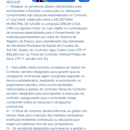
RESOLVE:
I – Designar os servidores abaixo relacionados para
acompanhar e fiscalizar a execução e o adequado
cumprimento das cláusulas estabelecidas no Contrato
nº 243/2026, celebrado entre a SECRETARIA
MUNICIPAL DE SAÚDE e a empresa DREAM LTDA,
CNPJ
23.799.842
/0002-31, cujo objeto é a contratação
de empresa especializada para o fornecimento de
materiais permanentes, por meio do Sistema de
Registro de Preços, para atendimento das demandas
da Secretaria Municipal de Saúde de Cruzeiro do
Sul/AC. Gestor do Contrato: Iago Castro Lima, CPF nº
885.580.022-15
. Fiscal do Contrato: Manuel Freitas da
Silva, CPF n°
416.461.002-63
.
II – Para efeito desta portaria, considera-se: Gestor do
Contrato: servidor designado para garantir que as
obrigações contratuais sejam cumpridas segundo os
termos estabelecidos, analisando e autorizando os
pagamentos devidos, entre outras atividades
relacionadas à gestão do contrato; Fiscal do Contrato:
servidor designado para acompanhar a execução do
contrato, assegurando que o contratado esteja
cumprindo todas as cláusulas e obrigações
contratuais;
III – O fiscal do contrato deverá informar ao gestor, em
tempo hábil para a adoção das medidas necessárias,
eventuais incidentes contratuais ou situações que
exijam providências fora de sua competência.
IV - Os servidores designados para exercer a gestão e