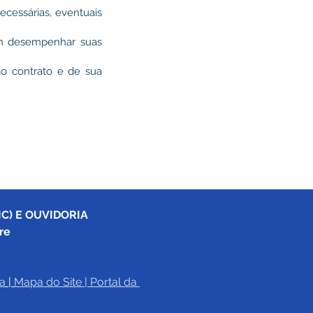
ecessárias, eventuais
vem desempenhar suas
do contrato e de sua
C) E OUVIDORIA
re
a
|
Mapa do Site
 | 
Portal da 