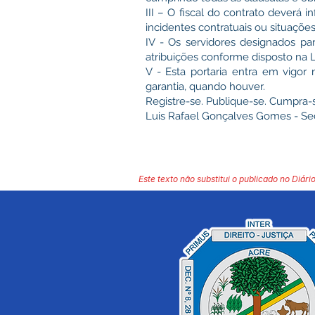
III – O fiscal do contrato deverá
incidentes contratuais ou situaçõe
IV - Os servidores designados pa
atribuições conforme disposto na Le
V - Esta portaria entra em vigor
garantia, quando houver.
Registre-se. Publique-se. Cumpra-
Luis Rafael Gonçalves Gomes - Sec
Este texto não substitui o publicado no Diário