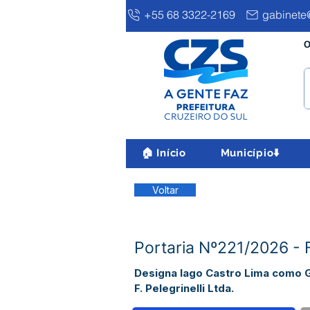
+55 68 3322-2169
gabinete@
O
🏠 Início
Município⬇️
Voltar
Portaria Nº221/2026 - 
Designa Iago Castro Lima como G
F. Pelegrinelli Ltda.