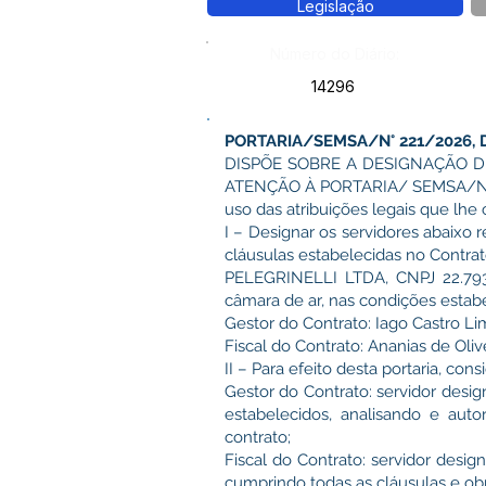
Legislação
Número do Diário:
14296
PORTARIA/SEMSA/N° 221/2026, 
DISPÕE SOBRE A DESIGNAÇÃO D
ATENÇÃO À PORTARIA/ SEMSA/N°
uso das atribuições legais que lhe
I – Designar os servidores abaixo
cláusulas estabelecidas no Contr
PELEGRINELLI LTDA, CNPJ 22.793.
câmara de ar, nas condições estab
Gestor do Contrato: Iago Castro Li
Fiscal do Contrato: Ananias de Oliv
II – Para efeito desta portaria, cons
Gestor do Contrato: servidor desi
estabelecidos, analisando e auto
contrato;
Fiscal do Contrato: servidor des
cumprindo todas as cláusulas e obr