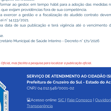
 informar ao gestor, em tempo hábil para a adoção das medidas n
s que exijam providências fora de sua competência.
ra exercer a gestão e a fiscalização do aludido contrato de
i n° 14.133/2021.
 na data de sua publicação e terá vigência até o vencimento 
se.
retário Municipal de Saúde Interino - Decreto n° 171/2026
 Oficial, mas facilita a pesquisa para localizar a publicação oficial.
SERVIÇO DE ATENDIMENTO AO CIDADÃO (SI
Prefeitura de Cruzeiro do Sul - Estado do Ac
CNPJ 04.012.548/0001-02
💻Acesso online: 
SIC 
| 
Fale Conosco
 | 
Ouvidori
Transparência