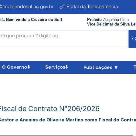
cruzeirodosul.ac.gov.br
Portal da Transparência
lá, Bem-vindo a Cruzeiro do Sul!
Prefeito
Zequinha Lima
Vice Delcimar da Silva Le
O Governo⬇️
Serviços⬇️
Publicações 🔽
Fiscal de Contrato N°206/2026
estor e Ananias de Oliveira Martins como Fiscal do Cont