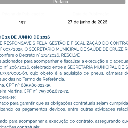
Portaria
Página da Publicação:
Data da Publicação:
27 de junho de 2026
167
DE 25 DE JUNHO DE 2026
E RESPONSÁVEIS PELA GESTÃO E FISCALIZAÇÃO DO CONTRAT
 003/2025. O SECRETÁRIO MUNICIPAL DE SAÚDE DE CRUZEIRO
 confere o Decreto n° 171/2026. RESOLVE:
 relacionados para acompanhar e fiscalizar a execução e o ade
ato nº 206/2026, celebrado entre a SECRETARIA MUNICIPAL DE 
733/0001-63, cujo objeto é a aquisição de pneus, câmaras d
elecidas no Termo de Referência.
ma, CPF nº 885.580.022-15.
eira Martins, CPF nº 759.062.872-72.
idera-se:
gnado para garantir que as obrigações contratuais sejam cumpri
rizando os pagamentos devidos, entre outras atividades rela
ignado para acompanhar a execução do contrato, assegurando que
igações contratuais;