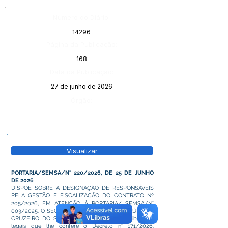
Número do Diário:
14296
Página da Publicação:
168
Data da Publicação:
27 de junho de 2026
Órgão:
Visualizar
PORTARIA/SEMSA/N° 220/2026, DE 25 DE JUNHO
DE 2026
DISPÕE SOBRE A DESIGNAÇÃO DE RESPONSÁVEIS
PELA GESTÃO E FISCALIZAÇÃO DO CONTRATO Nº
205/2026, EM ATENÇÃO À PORTARIA/ SEMSA/N°
003/2025. O SECRETÁRIO MUNICIPAL DE SAÚDE DE
CRUZEIRO DO SUL - ACRE, no uso das atribuições
legais que lhe confere o Decreto n° 171/2026.