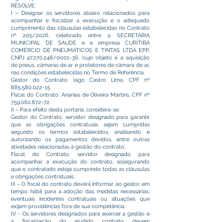
RESOLVE:
I – Designar os servidores abaixo relacionados para
acompanhar e fiscalizar a execução e o adequado
cumprimento das cláusulas estabelecidas no Contrato
nº 205/2026, celebrado entre a SECRETARIA
MUNICIPAL DE SAÚDE e a empresa CURITIBA
COMÉRCIO DE PNEUMÁTICOS E TINTAS LTDA EPP,
CNPJ
47.270.248
/0001-36, cujo objeto é a aquisição
de pneus, câmaras de ar e protetores de câmara de ar,
nas condições estabelecidas no Termo de Referência.
Gestor do Contrato: Iago Castro Lima, CPF nº
885.580.022-15
.
Fiscal do Contrato: Ananias de Oliveira Martins, CPF nº
759.062.872-72
.
II – Para efeito desta portaria, considera-se:
Gestor do Contrato: servidor designado para garantir
que as obrigações contratuais sejam cumpridas
segundo os termos estabelecidos, analisando e
autorizando os pagamentos devidos, entre outras
atividades relacionadas à gestão do contrato;
Fiscal do Contrato: servidor designado para
acompanhar a execução do contrato, assegurando
que o contratado esteja cumprindo todas as cláusulas
e obrigações contratuais;
III – O fiscal do contrato deverá informar ao gestor, em
tempo hábil para a adoção das medidas necessárias,
eventuais incidentes contratuais ou situações que
exijam providências fora de sua competência.
IV - Os servidores designados para exercer a gestão e
a fiscalização do aludido contrato devem