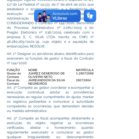
117 da Lei Federal nº 14.133, de 1º de abril de 2021, que
estabelece o acompanhamento e a fiscalização da
execução contratual por representante da
Administração especialmente designado;
CONSIDERANDO o Contrato nº 144/2026, decorrente
do Processo Administrativo nº 2.081/2025 e do
Pregão Eletrônico nº 036/2025, celebrado com a
empresa E. C. SILVA LTDA, inscrita no CNPJ nº
46.280.265
/0001-91, cujo objeto é a aquisição de
embarcações; RESOLVE:
Art. 1º Designar os servidores abaixo identificados para
exercerem as funções de gestor e fiscal do Contrato
nº 144/2026:
FUNÇÃO
NOME
MATRÍCULA
Gestor do
JUAREZ GENEROSO DE
1-28072699
Contrato
OLIVEIRA NETO
Fiscal do
JAIREANDSON DA SILVA
28072804
Contrato
NEGREIROS
Art. 2º Compete ao gestor coordenar e acompanhar a
execução contratual, adotar as providências
necessárias ao regular cumprimento do ajuste, manter
os registros pertinentes e comunicar à autoridade
competente as ocorrências que demandem decisão
ou medida administrativa.
Art. 3º Compete ao fiscal acompanhar diretamente a
execução do objeto, registrar as ocorrências
verificadas, atestar o fornecimento quando
regularmente executado e comunicar ao gestor
qualquer irregularidade ou descumprimento