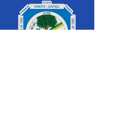
SERVIÇO DE ATENDIMENTO AO 
CIDADÃO (SIC) E OUVIDORIA
Prefeitura de Cruzeiro do Sul - Estado 
do Acre
CNPJ 04.012.548/0001-02
💻Acesso online: 
SIC 
| 
Fale Conosco
 | 
Ouvidoria
|
Mapa do Site
 | 
Portal da 
Transparência